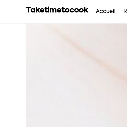
Skip
Taketimetocook
to
Accueil
R
content