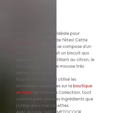
Une recette légère, idéale pour
terminer une repas de fêtes! Cette
bûche aux agrumes se compose d’un
crémeux, un confit et un biscuit aux
agrumes, d’un croustillant au citron, le
tout recouvert d’une mousse très
aérienne au citron.
Pour le chocolat, j’ai utilisé les
chocolats disponibles sur la
boutique
en ligne
de Valrhona Collection, tout
comme plein d’autres ingrédients que
j’utilise dans mes recettes.
Avec le code TAKETIMETOCOOK