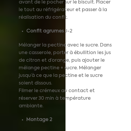
avant de le pocher sur le biscuit. Placer
le tout au réfrigérateur et passer à la
réalisation du confit.
Confit agrumes
J-2
Mélanger la pectine avec le sucre. Dans
une casserole, porter à ébullition les jus
de citron et d’orange, puis ajouter le
mélange pectine + sucre. Mélanger
jusqu’à ce que la pectine et le sucre
soient dissous.
Filmer le crémeux au contact et
réserver 30 min à température
ambiante.
Montage 2