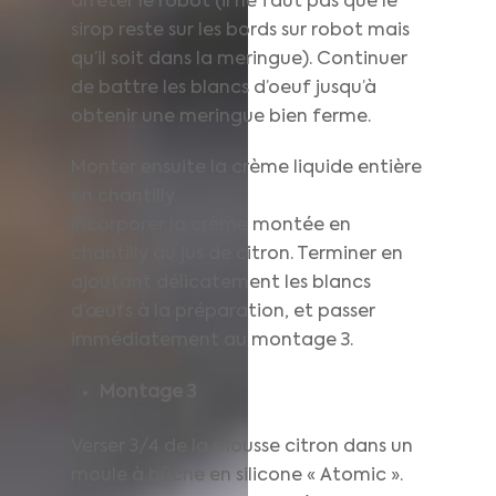
arrêter le robot (il ne faut pas que le
sirop reste sur les bords sur robot mais
qu’il soit dans la meringue). Continuer
de battre les blancs d’oeuf jusqu’à
obtenir une meringue bien ferme.
Monter ensuite la crème liquide entière
en chantilly.
Incorporer la crème montée en
chantilly au jus de citron. Terminer en
ajoutant délicatement les blancs
d’œufs à la préparation, et passer
immédiatement au montage 3.
Montage
3
Verser 3/4 de la mousse citron dans un
moule à bûche en silicone « Atomic ».