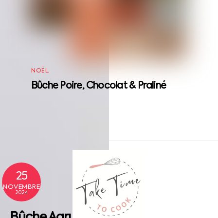
NOËL
Bûche Poire, Chocolat & Praliné
Back
To
25
Top
NOVEMBRE
2024
Bûche Agrumes