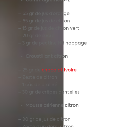
Confit agrumes
J-2
– 65 gr de jus d’orange
– 65 gr de jus de citron
– 15 gr de jus de citron vert
– 20 gr de sucre
– 3 gr de pectine NH nappage
Croustillant citron
– 25 gr de
chocolat Ivoire
– Zeste de citron
– 1 càs de praliné
– 30 gr de crêpes dentelles
Mousse aérienne citron
– 90 gr de jus de citron
– Zeste d’un demi citron