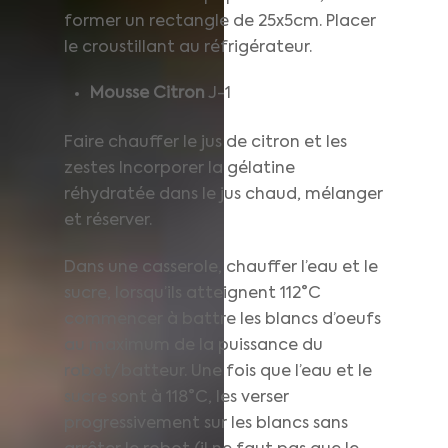
former un rectangle de 25x5cm. Placer
le croustillant au réfrigérateur.
Mousse Citron
J-1
Faire chauffer le jus de citron et les
zestes Incorporer la gélatine
réhydratée dans le jus chaud, mélanger
et réserver.
Dans une casserole, chauffer l’eau et le
sucre, lorsqu’ils atteignent 112°C
commencer à battre les blancs d’oeufs
au maximum de la puissance du
robot/batteur. Une fois que l’eau et le
sucre sont à 118°C, les verser
progressivement sur les blancs sans