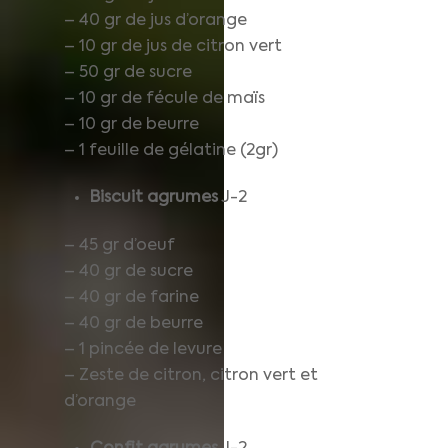
– 40 gr de jus d’orange
– 10 gr de jus de citron vert
– 50 gr de sucre
– 10 gr de fécule de maïs
– 10 gr de beurre
– 1 feuille de gélatine (2gr)
Biscuit agrumes
J-2
– 45 gr d’oeuf
– 40 gr de sucre
– 40 gr de farine
– 40 gr de beurre
– 1 pincée de levure
– Zeste de citron, citron vert et
d’orange