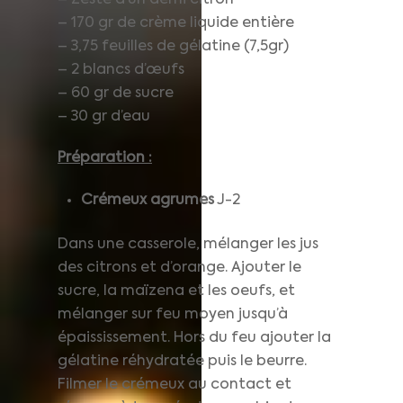
– 170 gr de crème liquide entière
– 3,75 feuilles de gélatine (7,5gr)
– 2 blancs d’œufs
– 60 gr de sucre
– 30 gr d’eau
Préparation :
Crémeux agrumes
J-2
Dans une casserole, mélanger les jus
des citrons et d’orange. Ajouter le
sucre, la maïzena et les oeufs, et
mélanger sur feu moyen jusqu’à
épaississement. Hors du feu ajouter la
gélatine réhydratée puis le beurre.
Filmer le crémeux au contact et