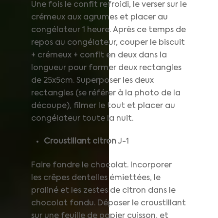
Une fois le confit refroidi, le verser sur le
crémeux aux agrumes et placer au
congélateur 1 heure. Après ce temps de
repos au congélateur, couper le biscuit
+ crémeux + confit en deux dans la
longueur pour former deux rectangles
de 25x5cm. Superposer les deux
rectangles (se référer à la photo de la
découpe), filmer le tout et placer au
congélateur toute la nuit.
Croustillant
citron
J-1
Faire fondre le chocolat. Incorporer
les crêpes dentelles émiettées, le
praliné et les zestes de citron dans le
chocolat fondu. Déposer le croustillant
sur une feuille de papier cuisson, et