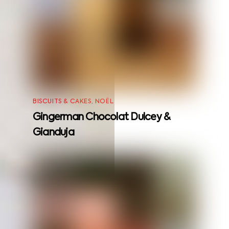
BISCUITS & CAKES
,
NOËL
Gingerman Chocolat Dulcey &
Gianduja