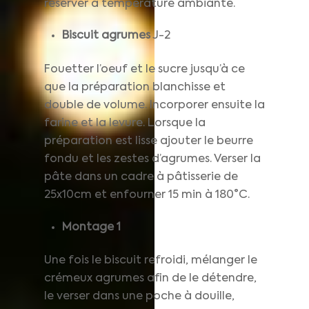
réserver à température ambiante.
Biscuit agrumes
J-2
Fouetter l’oeuf et le sucre jusqu’à ce
que la préparation blanchisse et
double de volume. Incorporer ensuite la
farine et la levure. Lorsque la
préparation est lisse ajouter le beurre
fondu et les zestes d’agrumes. Verser la
pâte dans un cadre à pâtisserie de
25x10cm et enfourner 15 min à 180°C.
Montage 1
Une fois le biscuit refroidi, mélanger le
crémeux agrumes afin de le détendre,
le verser dans une poche à douille,