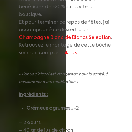
bénéficiez de -20% sur toute la
boutique.
Et pour terminer ce repas de fêtes, j’ai
accompagné ce dessert d’un
Champagne Blanc de Blancs Sélection
.
Retrouvez le montage de cette bûche
sur mon compte :
TikTok
« L’abus d’alcool est dangereux pour la santé, à
consommer avec modération »
Ingrédients :
Crémeux agrumes
J-2
– 2 oeufs
– 40 gr de jus de citron