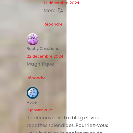
14 décembre 2024
Merci 🥰
Répondre
Ruphy Christiane
22 décembre 2024
Magnifique
Répondre
Aude
7 janvier 2025
Je découvre votre blog et vos
recettes splendides. Pourriez-vous