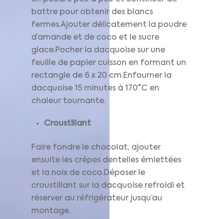
battre pour obtenir des blancs
fermes.Ajouter délicatement la poudre
d’amande et de coco et le sucre
glace.Pocher la dacquoise sur une
feuille de papier cuisson en formant un
rectangle de 6 x 20 cm.Enfourner la
dacquoise 15 minutes à 170°C en
chaleur tournante.
Croustillant
Faire fondre le chocolat, ajouter
ensuite les crêpes dentelles émiettées
et la noix de coco.Déposer le
croustillant sur la dacquoise refroidi et
réserver au réfrigérateur jusqu’au
montage.