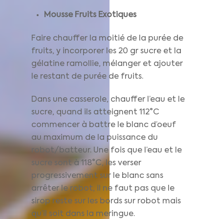
Mousse Fruits Exotiques
Faire chauffer la moitié de la purée de
fruits, y incorporer les 20 gr sucre et la
gélatine ramollie, mélanger et ajouter
le restant de purée de fruits.
Dans une casserole, chauffer l’eau et le
sucre, quand ils atteignent 112°C
commencer à battre le blanc d’oeuf
au maximum de la puissance du
robot/batteur. Une fois que l’eau et le
sucre sont à 118°C, les verser
progressivement sur le blanc sans
arrêter le robot, il ne faut pas que le
sirop reste sur les bords sur robot mais
qu’il soit dans la meringue.