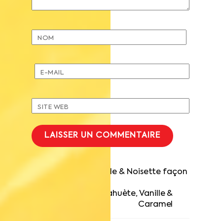
NOM
E-MAIL
SITE WEB
Tartelette Vanille & Noisette façon
Saint-Honoré
Entremet Cacahuète, Vanille &
Caramel