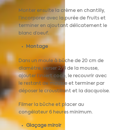
Monter ensuite la crème en chantilly,
l’incorporer avec la purée de fruits et
terminer en ajoutant délicatement le
blanc d’oeuf.
Montage
Dans un moule à bûche de 20 cm de
diamètre, verser 2/3 de la mousse,
ajouter l’insert coco, le recouvrir avec
le restant de mousse et terminer par
déposer le croustillant et la dacquoise.
Filmer la bûche et placer au
congélateur 6 heures minimum.
Glaçage miroir