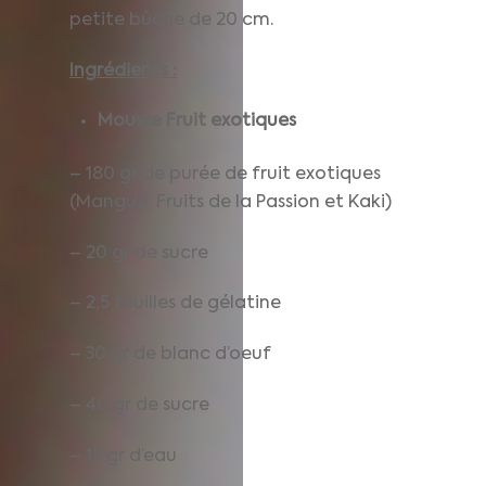
petite bûche de 20 cm.
Ingrédients :
Mousse Fruit exotiques
– 180 gr de purée de fruit exotiques
(Mangue, Fruits de la Passion et Kaki)
– 20 gr de sucre
– 2,5 feuilles de gélatine
– 30 gr de blanc d’oeuf
– 40 gr de sucre
– 15 gr d’eau