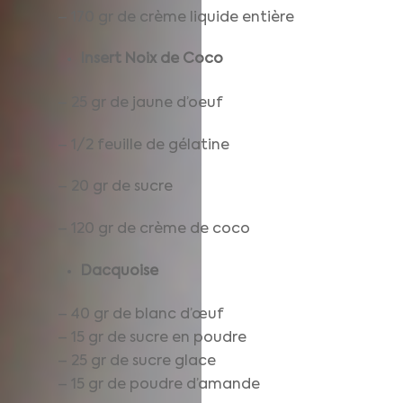
– 170 gr de crème liquide entière
Insert Noix de Coco
– 25 gr de jaune d’oeuf
– 1/2 feuille de gélatine
– 20 gr de sucre
– 120 gr de crème de coco
Dacquoise
– 40 gr de blanc d’œuf
– 15 gr de sucre en poudre
– 25 gr de sucre glace
– 15 gr de poudre d’amande