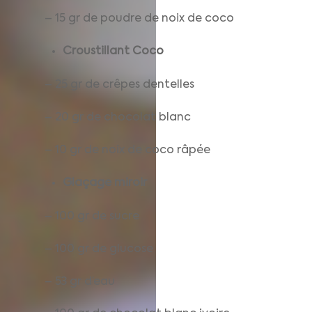
– 15 gr de poudre de noix de coco
Croustillant Coco
– 25 gr de crêpes dentelles
– 20 gr de chocolat blanc
– 10 gr de noix de coco râpée
Glaçage miroir
– 100 gr de sucre
– 100 gr de glucose
– 53 gr d’eau