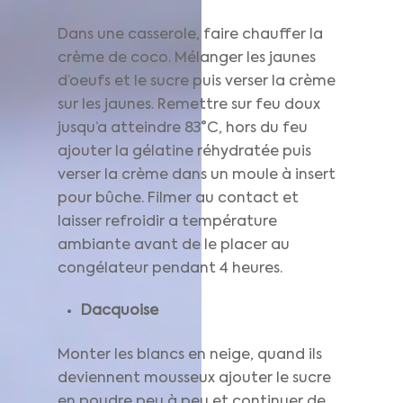
Dans une casserole, faire chauffer la
crème de coco. Mélanger les jaunes
d’oeufs et le sucre puis verser la crème
sur les jaunes. Remettre sur feu doux
jusqu’a atteindre 83°C, hors du feu
ajouter la gélatine réhydratée puis
verser la crème dans un moule à insert
pour bûche. Filmer au contact et
laisser refroidir a température
ambiante avant de le placer au
congélateur pendant 4 heures.
Dacquoise
Monter les blancs en neige, quand ils
deviennent mousseux ajouter le sucre
en poudre peu à peu et continuer de