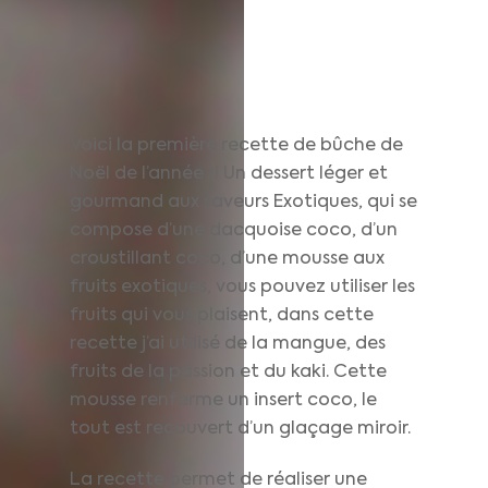
Voici la première recette de bûche de
Noël de l’année !! Un dessert léger et
gourmand aux saveurs Exotiques, qui se
compose d’une dacquoise coco, d’un
croustillant coco, d’une mousse aux
fruits exotiques, vous pouvez utiliser les
fruits qui vous plaisent, dans cette
recette j’ai utilisé de la mangue, des
fruits de la passion et du kaki. Cette
mousse renferme un insert coco, le
tout est recouvert d’un glaçage miroir.
La recette permet de réaliser une