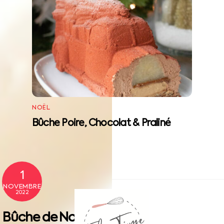
NOËL
Bûche Poire, Chocolat & Praliné
1
NOVEMBRE
Back
2022
To
Bûche de Noël aux
Top