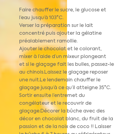
Faire chauffer le sucre, le glucose et
l’eau jusqu’à 103°C.
Verser la préparation sur le lait
concentré puis ajouter la gélatine
préalablement ramollie.
Ajouter le chocolat et le colorant,
mixer à l’aide d’un mixeur plongeant
et si le glaçage fait les bulles, passez-le
au chinois.Laissez le glaçage reposer
une nuit.Le lendemain chauffer le
glaçage jusqu’à ce qu’il atteigne 35°C.
Sortir ensuite l’entremet du
congélateur et le recouvrir de
glaçage.Décorer la bûche avec des
décor en chocolat blanc, du fruit de la
passion et de la noix de coco !! Laisser