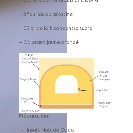
– 100 gr de chocolat blanc ivoire
– 3 feuilles de gélatine
– 65 gr de lait concentré sucré
– Colorant jaune orangé
Préparation :
Insert Noix de Coco