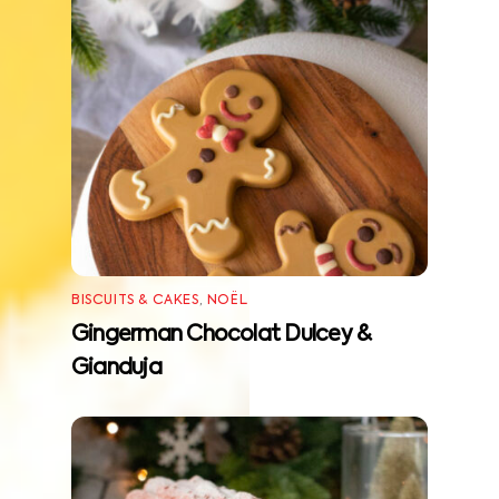
BISCUITS & CAKES
,
NOËL
Gingerman Chocolat Dulcey &
Gianduja