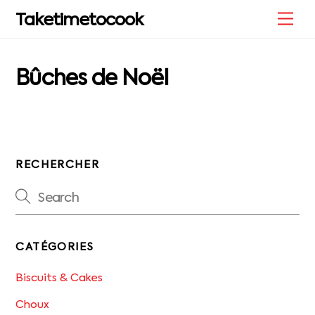
Skip
Me
Taketimetocook
to
content
Bûches de Noël
RECHERCHER
CATÉGORIES
Biscuits & Cakes
Choux