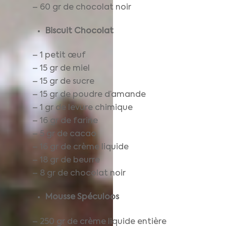
– 60 gr de chocolat noir
Biscuit Chocolat
– 1 petit œuf
– 15 gr de miel
– 15 gr de sucre
– 15 gr de poudre d’amande
– 1 gr de levure chimique
– 16 gr de farine
– 5 gr de cacao
– 16 gr de crème liquide
– 18 gr de beurre
– 8 gr de chocolat noir
Mousse Spéculoos
– 250 gr de crème liquide entière