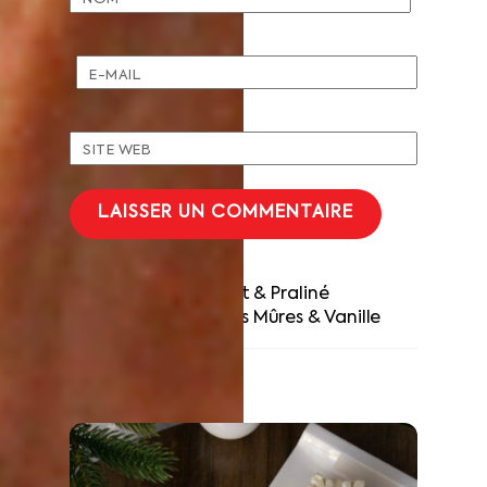
E-MAIL
SITE WEB
Babka Chocolat & Praliné
Macarons Mûres & Vanille
RELATED POSTS