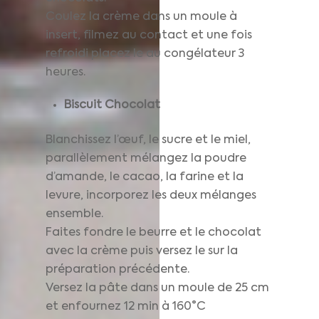
Coulez la crème dans un moule à
insert, filmez au contact et une fois
refroidi placez le au congélateur 3
heures.
Biscuit Chocolat
Blanchissez l’œuf, le sucre et le miel,
parallèlement mélangez la poudre
d’amande, le cacao, la farine et la
levure, incorporez les deux mélanges
ensemble.
Faites fondre le beurre et le chocolat
avec la crème puis versez le sur la
préparation précédente.
Versez la pâte dans un moule de 25 cm
et enfournez 12 min à 160°C