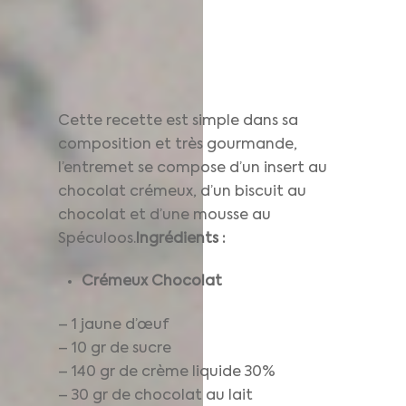
Cette recette est simple dans sa
composition et très gourmande,
l’entremet se compose d’un insert au
chocolat crémeux, d’un biscuit au
chocolat et d’une mousse au
Spéculoos.
Ingrédients :
Crémeux Chocolat
– 1 jaune d’œuf
– 10 gr de sucre
– 140 gr de crème liquide 30%
– 30 gr de chocolat au lait