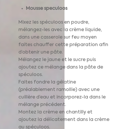
Mousse speculoos
Mixez les spéculoos en poudre,
mélangez-les avec la crème liquide,
dans une casserole sur feu moyen
faites chauffer cette préparation afin
d’obtenir une pâte.
Mélangez le jaune et le sucre puis
ajoutez ce mélange dans la pâte de
spéculoos.
Faites fondre la gélatine
(préalablement ramollie) avec une
cuillère d’eau et incorporez-la dans le
mélange précédent.
Montez la crème en chantilly et
ajoutez la délicatement dans la crème
au spéculoos.