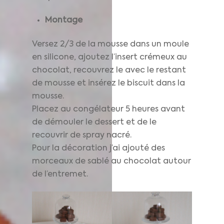
Montage
Versez 2/3 de la mousse dans un moule
en silicone, ajoutez l’insert crémeux au
chocolat, recouvrez le avec le restant
de mousse et insérez le biscuit dans la
mousse.
Placez au congélateur 5 heures avant
de démouler le dessert et de le
recouvrir de spray nacré.
Pour la décoration j’ai ajouté des
morceaux de sablé au chocolat autour
de l’entremet.