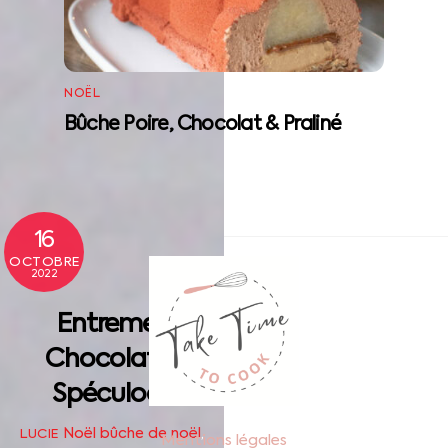
NOËL
Bûche Poire, Chocolat & Praliné
16
Back
OCTOBRE
2022
To
Top
Entremet
Chocolat &
Spéculoos
Noël
bûche de noël
,
LUCIE
Mentions légales