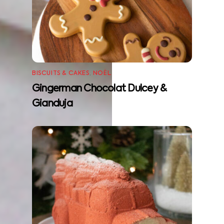
BISCUITS & CAKES
,
NOËL
Gingerman Chocolat Dulcey &
Gianduja