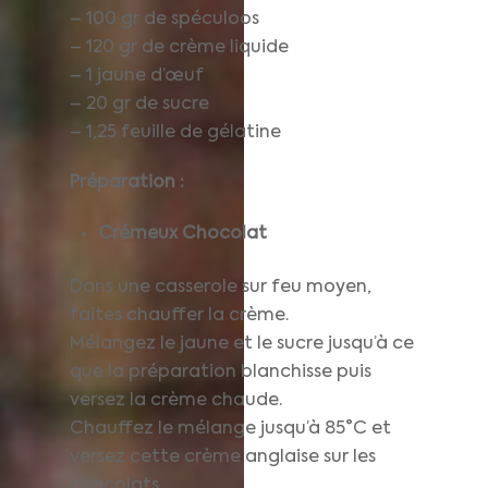
– 100 gr de spéculoos
– 120 gr de crème liquide
– 1 jaune d’œuf
– 20 gr de sucre
– 1,25 feuille de gélatine
Préparation :
Crémeux Chocolat
Dans une casserole sur feu moyen,
faites chauffer la crème.
Mélangez le jaune et le sucre jusqu’à ce
que la préparation blanchisse puis
versez la crème chaude.
Chauffez le mélange jusqu’à 85°C et
versez cette crème anglaise sur les
chocolats.