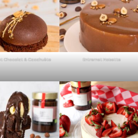
t Chocolat & Cacahuète
Entremet Noisette