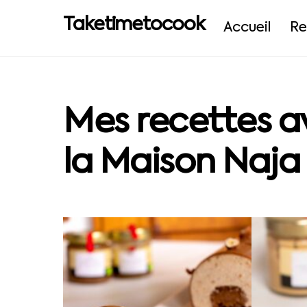
Skip
Taketimetocook
to
Accueil
Re
content
Mes recettes av
la Maison Naja