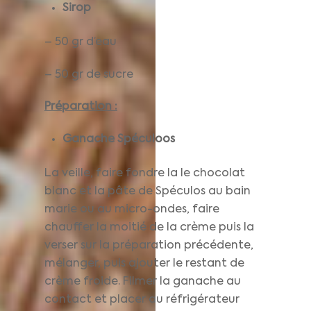
Sirop
– 50 gr d’eau
– 50 gr de sucre
Préparation :
Ganache Spéculoos
La veille, faire fondre la le chocolat
blanc et la pâte de Spéculos au bain
marie ou au micro-ondes, faire
chauffer la moitié de la crème puis la
verser sur la préparation précédente,
mélanger, puis ajouter le restant de
crème froide. Filmer la ganache au
contact et placer au réfrigérateur