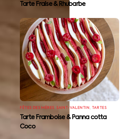
Tarte Fraise & Rhubarbe
FÊTES DES MÈRES
,
SAINT-VALENTIN
,
TARTES
Tarte Framboise & Panna cotta
Coco