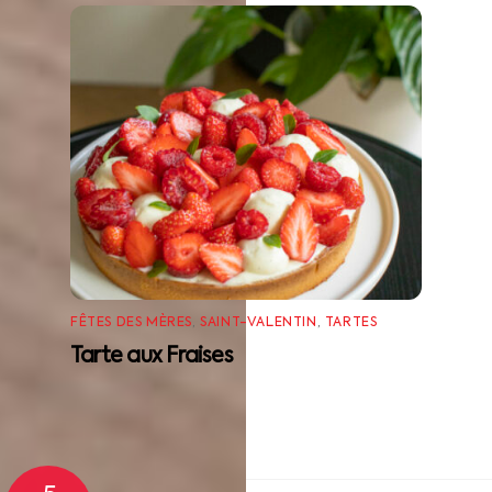
FÊTES DES MÈRES
,
SAINT-VALENTIN
,
TARTES
Tarte aux Fraises