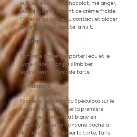
puis la verser sur le chocolat, mélanger,
puis ajouter le restant de crème froide.
Filmer la ganache au contact et placer
au réfrigérateur toute la nuit.
Sirop
Dans une casserole, porter l’eau et le
sucre à ébullition puis imbiber
légèrement le fond de tarte.
Montage
Pocher la ganache au Spéculoos sur le
fond de tarte. Monter la première
ganache au chocolat blanc en
chantilly, la verser dans une poche à
douille et la pocher sur la tarte, faire