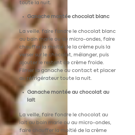
toute la nuit.
Ganache montée chocolat blanc
La veille, faire fondre le chocolat blanc
au bain marie ou au micro-ondes, faire
chauffer la moitié de la crème puis la
verser sur le chocolat, mélanger, puis
ajouter le restant de crème froide.
Filmer la ganache au contact et placer
au réfrigérateur toute la nuit.
Ganache montée au chocolat au
lait
La veille, faire fondre le chocolat au
lait au bain marie ou au micro-ondes,
faire chauffer la moitié de la crème