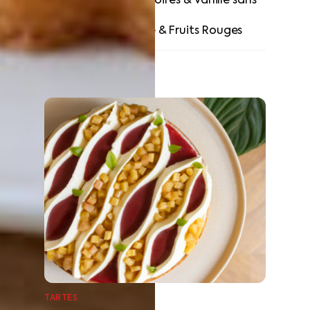
Charlotte aux Poires & Vanille sans
gluten
Bûche Vanille & Fruits Rouges
RELATED POSTS
TARTES