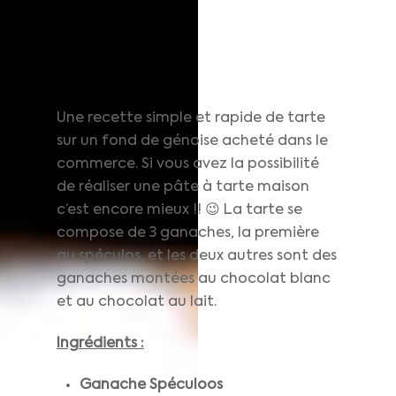
Une recette simple et rapide de tarte
sur un fond de génoise acheté dans le
commerce. Si vous avez la possibilité
de réaliser une pâte à tarte maison
c’est encore mieux !! 😉 La tarte se
compose de 3 ganaches, la première
au spéculos, et les deux autres sont des
ganaches montées au chocolat blanc
et au chocolat au lait.
Ingrédients :
Ganache Spéculoos