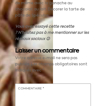
de même avec la ganache au
chocolat au lait. Décorer la tarte de
pâte de Spéculos.
Vous avez essayé cette recette
? N’hésitez pas à me mentionner sur les
réseaux sociaux 😉
Laisser un commentaire
Votre adresse e-mail ne sera pas
publiée.
Les champs obligatoires sont
indiqués avec
*
COMMENTAIRE
*