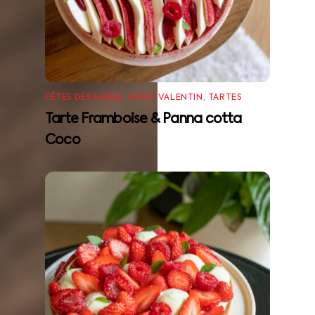
FÊTES DES MÈRES
,
SAINT-VALENTIN
,
TARTES
Tarte Framboise & Panna cotta
Coco