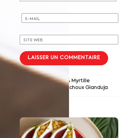
E-MAIL
SITE WEB
Tartelette 100% Myrtille
Bûche de choux Gianduja
RELATED POSTS