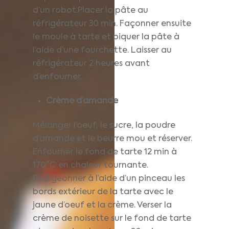
d’un robot.Placer la pâte au
réfrigérateur 30 min. Façonner ensuite
le moule à tarte et piquer la pâte à
l’aide d’une fourchette. Laisser au
réfrigérateur 2 heures avant
d’enfourner.
Crème d’amande
Mélanger l’oeuf, le sucre, la poudre
d’amande et le beurre mou et réserver.
Enfourner le fond de tarte 12 min à
170°C en chaleur tournante.
Badigeonner à l’aide d’un pinceau les
bords extérieur de la tarte avec le
jaune d’oeuf et la crème. Verser la
crème de noisette sur le fond de tarte