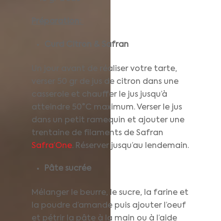
Préparation:
Curd Citron
& Safran
Un jour avant de réaliser votre tarte,
verser 50 gr de jus de citron dans une
casserole et chauffer le jus jusqu’à
atteindre 50°C maximum. Verser le jus
dans un petit ramequin et ajouter une
trentaine de filaments de Safran
Safra’One
. Réserver jusqu’au lendemain.
Pâte sucrée
Mélanger le beurre, le sucre, la farine et
la poudre d’amande puis ajouter l’oeuf
et pétrir la pâte à la main ou à l’aide