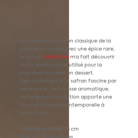
Nouvelle recette d’un classique de la
pâtisserie revisité avec une épice rare,
le safran.
Safra’One
m’a fait découvrir
cette épice que j’ai utilisé pour la
première fois dans un dessert.
Depuis l’Antiquité, le safran fascine par
sa rareté et sa richesse aromatique,
cette épice d’exception apporte une
touche d’élégance intemporelle à
cette tarte.
Taille de la tarte :
18 cm
Pour :
6 à 8 personnes