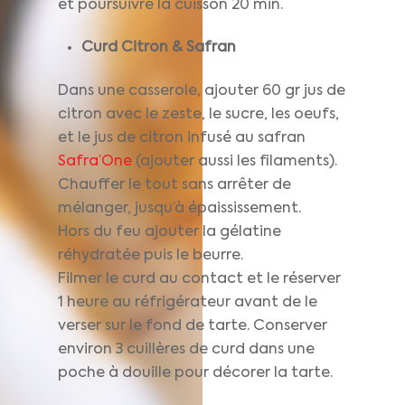
et poursuivre la cuisson 20 min.
Curd Citron
& Safran
Dans une casserole, ajouter 60 gr jus de
citron avec le zeste, le sucre, les oeufs,
et le jus de citron infusé au safran
Safra’One
(ajouter aussi les filaments).
Chauffer le tout sans arrêter de
mélanger, jusqu’à épaississement.
Hors du feu ajouter la gélatine
réhydratée puis le beurre.
Filmer le curd au contact et le réserver
1 heure au réfrigérateur avant de le
verser sur le fond de tarte. Conserver
environ 3 cuillères de curd dans une
poche à douille pour décorer la tarte.