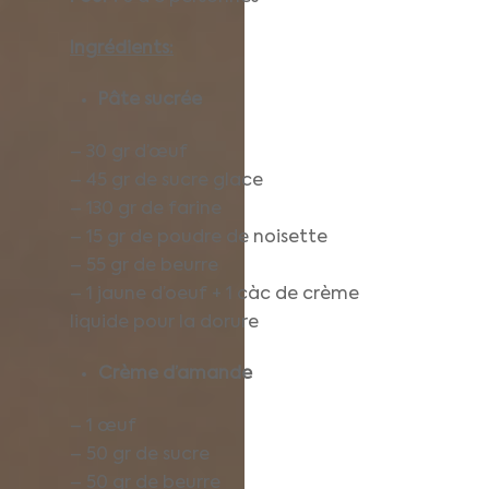
Ingrédients:
Pâte sucrée
– 30 gr d’œuf
– 45 gr de sucre glace
– 130 gr de farine
– 15 gr de poudre de noisette
– 55 gr de beurre
– 1 jaune d’oeuf + 1 càc de crème
liquide pour la dorure
Crème d’amande
– 1 œuf
– 50 gr de sucre
– 50 gr de beurre