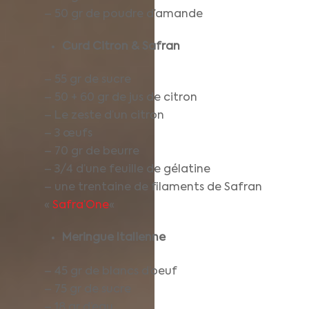
– 50 gr de poudre d’amande
Curd Citron
& Safran
– 55 gr de sucre
– 50 + 60 gr de jus de citron
– Le zeste d’un citron
– 3 œufs
– 70 gr de beurre
– 3/4 d’une feuille de gélatine
– une trentaine de filaments de Safran
«
Safra’One
«
Meringue Italienne
– 45 gr de blancs d’oeuf
– 75 gr de sucre
– 18 gr d’eau