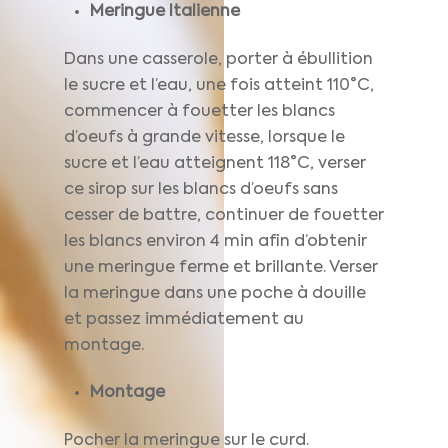
Meringue Italienne
Dans une casserole, porter à ébullition
le sucre et l’eau, une fois atteint 110°C,
commencer à fouetter les blancs
d’oeufs à grande vitesse, lorsque le
sucre et l’eau atteignent 118°C, verser
ce sirop sur les blancs d’oeufs sans
cesser de battre, continuer de fouetter
les blancs environ 4 min afin d’obtenir
une meringue ferme et brillante. Verser
la meringue dans une poche à douille
et passez immédiatement au
montage.
Montage
Pocher la meringue sur le curd.