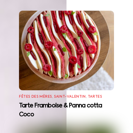
FÊTES DES MÈRES
,
SAINT-VALENTIN
,
TARTES
Tarte Framboise & Panna cotta
Coco