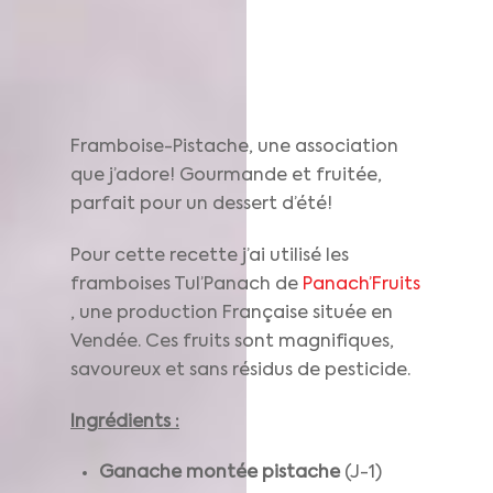
Framboise-Pistache, une association
que j’adore! Gourmande et fruitée,
parfait pour un dessert d’été!
Pour cette recette j’ai utilisé les
framboises Tul’Panach de
Panach’Fruits
, une production Française située en
Vendée. Ces fruits sont magnifiques,
savoureux et sans résidus de pesticide.
Ingrédients :
Ganache montée pistache
(J-1)