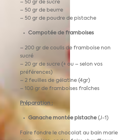
– 50 gr de sucre
– 50 gr de beurre
– 50 gr de poudre de pistache
Compotée de framboises
– 200 gr de coulis de framboise non
sucré
– 20 gr de sucre (+ ou – selon vos
préférences)
– 2 feuilles de gélatine (4gr)
– 100 gr de framboises fraîches
Préparation :
Ganache montée pistache
(J-1)
Faire fondre le chocolat au bain marie