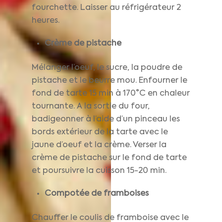
fourchette. Laisser au réfrigérateur 2
heures.
Crème de pistache
Mélanger l’oeuf, le sucre, la poudre de
pistache et le beurre mou. Enfourner le
fond de tarte 15 min à 170°C en chaleur
tournante. A la sortie du four,
badigeonner à l’aide d’un pinceau les
bords extérieur de la tarte avec le
jaune d’oeuf et la crème. Verser la
crème de pistache sur le fond de tarte
et poursuivre la cuisson 15-20 min.
Compotée de framboises
Chauffer le coulis de framboise avec le