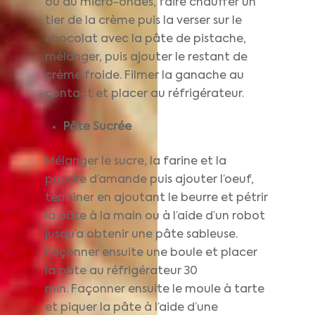
ou au micro-ondes, faire chauffer un
tier de la crème puis la verser sur le
chocolat avec la pâte de pistache,
mélanger, puis ajouter le restant de
crème froide. Filmer la ganache au
contact et placer au réfrigérateur.
Pâte Sucrée
Mélanger le sucre, la farine et la
poudre d’amande puis ajouter l’oeuf,
terminer en ajoutant le beurre et pétrir
la pâte à la main ou à l’aide d’un robot
jusqu’a obtenir une pâte sableuse.
Façonner ensuite une boule et placer
la pâte au réfrigérateur 30
min. Façonner ensuite le moule à tarte
et piquer la pâte à l’aide d’une