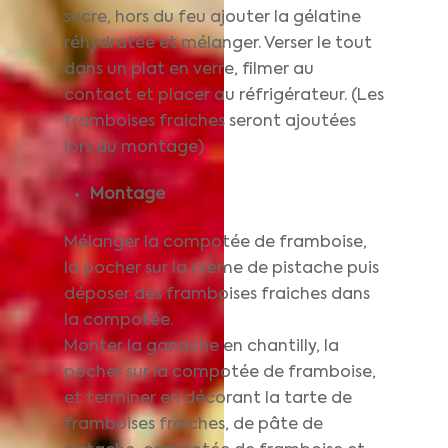
sucre, hors du feu ajouter la gélatine
réhydratée et mélanger. Verser le tout
dans un plat en verre, filmer au
contact et placer au réfrigérateur. (Les
framboises fraiches seront ajoutées
lors du montage)
Montage
Mélanger la compotée de framboise,
la pocher sur la crème de pistache puis
déposer des framboises fraiches dans
la compotée.
Monter la ganache en chantilly, la
pocher sur la compotée de framboise,
et terminer en décorant la tarte de
framboises fraiches, de pâte de