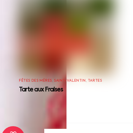
FÊTES DES MÈRES
,
SAINT-VALENTIN
,
TARTES
Tarte aux Fraises
Back