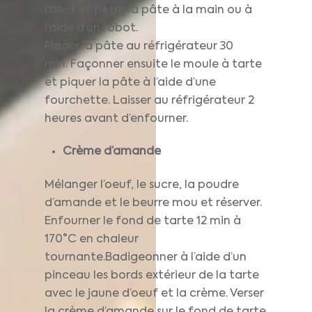
l’oeuf et pétrir la pâte à la main ou à
l’aide d’un robot.
Placer la pâte au réfrigérateur 30
min. Façonner ensuite le moule à tarte
et piquer la pâte à l’aide d’une
fourchette. Laisser au réfrigérateur 2
heures avant d’enfourner.
Crème d’amande
Mélanger l’oeuf, le sucre, la poudre
d’amande et le beurre mou et réserver.
Enfourner le fond de tarte 12 min à
170°C en chaleur
tournante.Badigeonner à l’aide d’un
pinceau les bords extérieur de la tarte
avec le jaune d’oeuf et la crème. Verser
la crème d’amande sur le fond de tarte