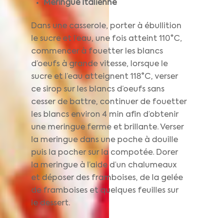
Meringue Italienne
Dans une casserole, porter à ébullition
le sucre et l’eau, une fois atteint 110°C,
commencer à fouetter les blancs
d’oeufs à grande vitesse, lorsque le
sucre et l’eau atteignent 118°C, verser
ce sirop sur les blancs d’oeufs sans
cesser de battre, continuer de fouetter
les blancs environ 4 min afin d’obtenir
une meringue ferme et brillante. Verser
la meringue dans une poche à douille
puis la pocher sur la compotée. Dorer
la meringue à l’aide d’un chalumeaux
et déposer des framboises, de la gelée
de framboises et quelques feuilles sur
le dessert.