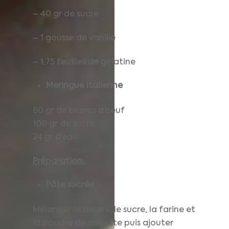
– 40 gr de sucre
– 1 gousse de vanille
– 1,75 feuilles de gélatine
Meringue Italienne
60 gr de blancs d’oeuf
100 gr de sucre
24 gr d’eau
Préparation:
Pâte sucrée
Mélanger le beurre, le sucre, la farine et
la poudre de noisette puis ajouter