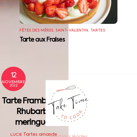
FÊTES DES MÈRES
,
SAINT-VALENTIN
,
TARTES
Tarte aux Fraises
12
Back
NOVEMBRE
2022
To
Top
Tarte Framboise &
Rhubarbe
meringuée
Tartes
amande
,
LUCIE
Mentions légales