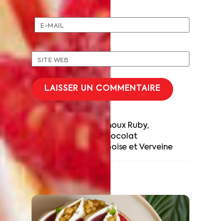
E-MAIL
SITE WEB
Couronne de choux Ruby,
Framboise & Chocolat
Tarte Framboise et Verveine
RELATED POSTS