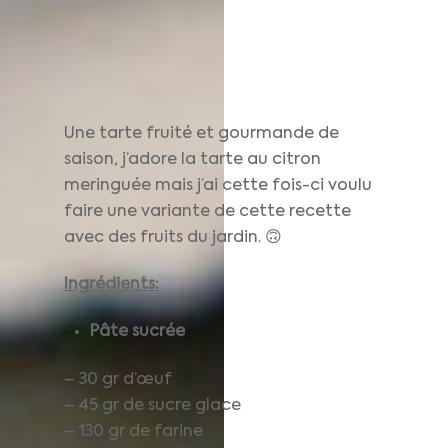
Une tarte fruité et gourmande de
saison, j’adore la tarte au citron
meringuée mais j’ai cette fois-ci voulu
faire une variante de cette recette
avec des fruits du jardin. 🙃
Ingrédients:
Pâte sucrée
– 30 gr d’œuf
– 45 gr de sucre glace
– 130 gr de farine