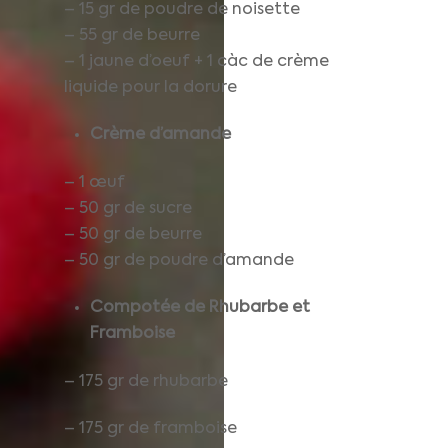
– 15 gr de poudre de noisette
– 55 gr de beurre
– 1 jaune d’oeuf + 1 càc de crème
liquide pour la dorure
Crème d’amande
– 1 œuf
– 50 gr de sucre
– 50 gr de beurre
– 50 gr de poudre d’amande
Compotée de Rhubarbe et
Framboise
– 175 gr de rhubarbe
– 175 gr de framboise