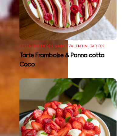
FÊTES DES MÈRES
,
SAINT-VALENTIN
,
TARTES
Tarte Framboise & Panna cotta
Coco