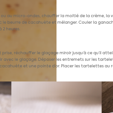
ou au micro-ondes, chauffer la moitié de la crème, la ver
ec le beurre de cacahuète et mélanger. Couler la ganac
à 2 heures.
rise, réchauffer le glaçage miroir jusqu’à ce qu’il attei
r avec le glaçage. Déposer les entremets sur les tartele
cahuète et une pointe d’or. Placer les tartelettes au r