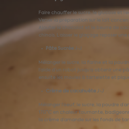
Faire chauffer le sucre, le glucose et l’
Verser la préparation sur le lait conce
Ajouter le chocolat et le beurre de caca
chinois. Laisser le glaçage reposer une 
Pâte Sucrée
J-J
Mélanger le sucre, la farine et la poud
l’aide d’un robot jusqu’a obtenir une p
ensuite les moules à tartelette et pique
Crème de cacahuète
J-J
Mélanger l’oeuf, le sucre, la poudre d
170°C en chaleur tournante, badigeonner
la crème d’amande sur les fonds de tart