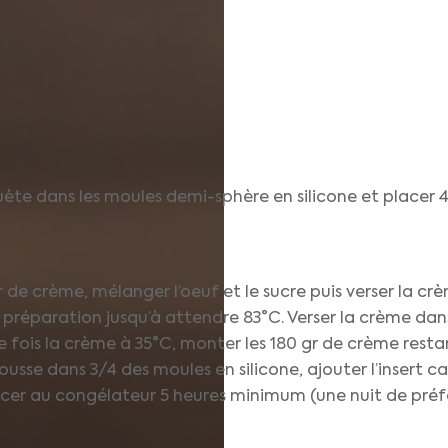
uète dans les moules demi-sphère en silicone et placer
r de crème, mélanger l’oeuf et le sucre puis verser la 
a préparation jusqu’à attendre 83°C. Verser la crème dan
 fois la crème à 35°C, monter les 180 gr de crème restant
ousse dans 3/4 des moules en silicone, ajouter l’insert
lacer au congélateur 5 heures minimum (une nuit de pré