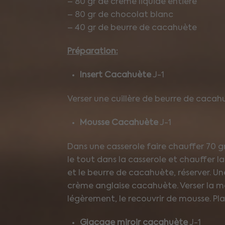
– 80 gr de crème liquide entière
– 80 gr de chocolat blanc
– 40 gr de beurre de cacahuète
Préparation:
Insert Cacahuète
J-1
Verser une cuillère de beurre de cacah
Mousse Cacahuète
J-1
Dans une casserole faire chauffer 70 g
le tout dans la casserole et chauffer l
et le beurre de cacahuète, réserver. Une
crème anglaise cacahuète. Verser la m
légèrement, le recouvrir de mousse. P
Glaçage miroir cacahuète
J-1