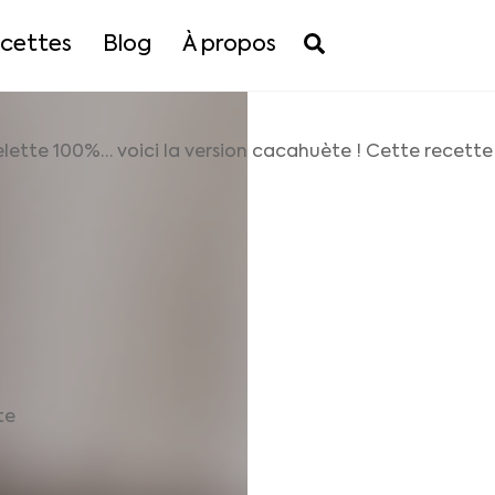
Search
cettes
Blog
À propos
elette 100%… voici la version cacahuète ! Cette recette 
te