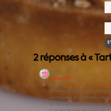
E-m
2 réponses à « Ta
Sewey
25 mars 2025
Bonjour
Je viens de découvrir votre (sup
Je me pose simplement une que
3,5 feuilles de gélatine = 3.5g j
(J ai des feuilles de 2g et des fe