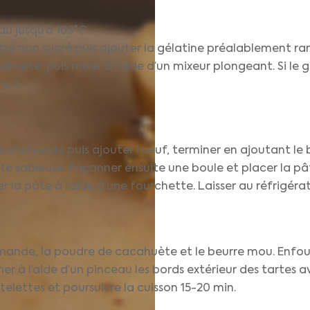
eau jusqu’à 103°C.
ntré non sucré puis ajouter la gélatine préalablement ram
huète, puis mixer à l’aide d’un mixeur plongeant. Si le g
nuit.
re d’amande puis ajouter l’oeuf, terminer en ajoutant le 
âte sableuse. Façonner ensuite une boule et placer la p
r la pâte à l’aide d’une fourchette. Laisser au réfrigérat
’amande, la poudre de cacahuète et le beurre mou. Enfour
 à l’aide d’un pinceau les bords extérieur des tartes av
elettes et poursuivre la cuisson 15-20 min.