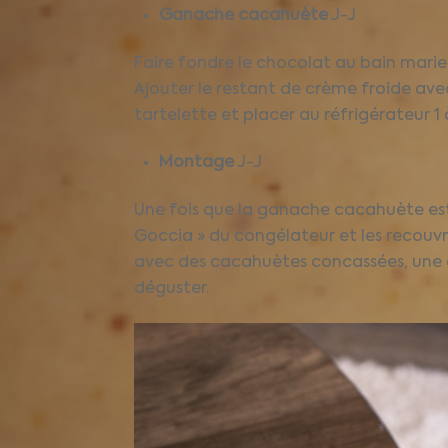
Ganache cacahuète
J-J
Faire fondre le chocolat au bain marie 
Ajouter le restant de crème froide av
tartelette et placer au réfrigérateur 1 
Montage
J-J
Une fois que la ganache cacahuète est p
Goccia » du congélateur et les recouvri
avec des cacahuètes concassées, une ca
déguster.