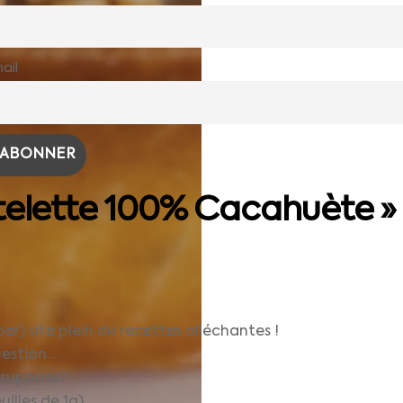
ail
rtelette 100% Cacahuète »
er) site plein de recettes alléchantes !
stion ..
e suppose?
uilles de 1g)