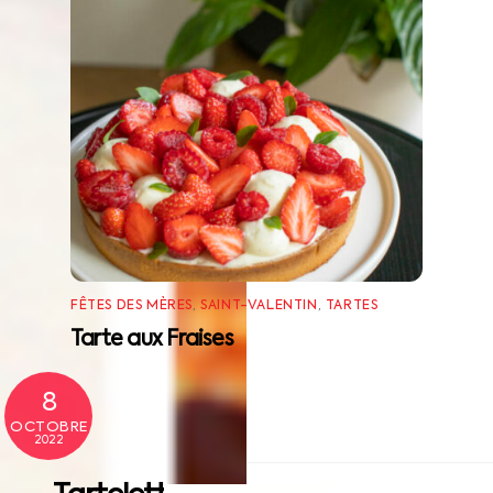
FÊTES DES MÈRES
,
SAINT-VALENTIN
,
TARTES
Tarte aux Fraises
8
OCTOBRE
2022
Back