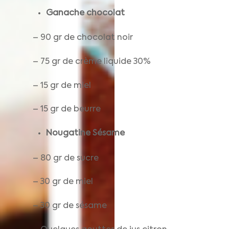
Ganache chocolat
– 90 gr de chocolat noir
– 75 gr de crème liquide 30%
– 15 gr de miel
– 15 gr de beurre
Nougatine Sésame
– 80 gr de sucre
– 30 gr de miel
– 30 gr de sésame