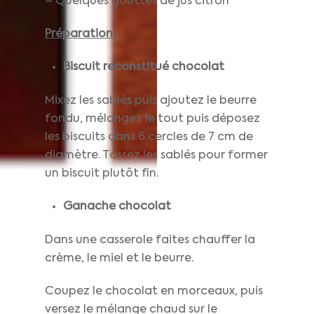
– Quelques gouttes de jus citron
Préparation :
Biscuit reconstitué chocolat
Mixez les sablés puis ajoutez le beurre
fondu, mélangez le tout puis déposez
les biscuits dans 6 cercles de 7 cm de
diamètre. Tassez les sablés pour former
un biscuit plutôt fin.
Ganache chocolat
Dans une casserole faites chauffer la
crème, le miel et le beurre.
Coupez le chocolat en morceaux, puis
versez le mélange chaud sur le