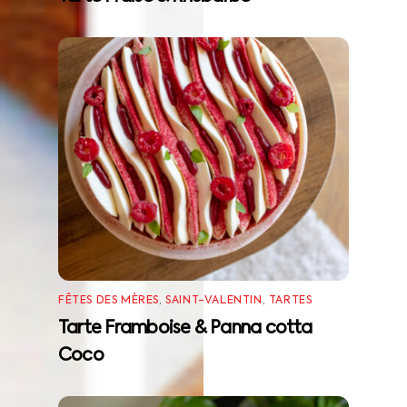
FÊTES DES MÈRES
,
SAINT-VALENTIN
,
TARTES
Tarte Framboise & Panna cotta
Coco