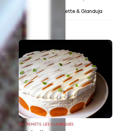
Chocolat
Entremet Noisette & Gianduja
RELATED POSTS
ENTREMETS
,
LES CLASSIQUES