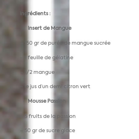
Ingrédients :
Insert de Mangue
– 150 gr de purée de mangue sucrée
– 1 feuille de gélatine
– 1/2 mangue
– le jus d’un demi citron vert
Mousse Passion
– 5 fruits de la passion
– 50 gr de sucre glace