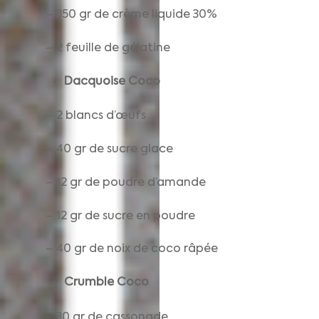
– 350 gr de crème liquide 30%
– 2 feuille de gélatine
Dacquoise Coco
– 2 blancs d’œufs
– 40 gr de sucre glace
– 12 gr de poudre d’amande
– 12 gr de sucre en poudre
– 40 gr de noix de coco râpée
Crumble Coco
– 30 gr de cassonade