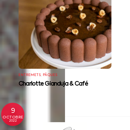
ENTREMETS
,
PÂQUES
Charlotte Gianduja & Café
9
OCTOBRE
2022
Back