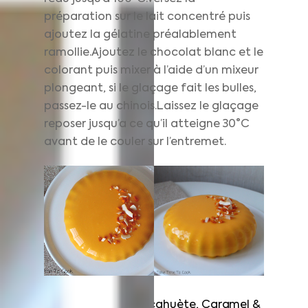
préparation sur le lait concentré puis
ajoutez la gélatine préalablement
ramollie.Ajoutez le chocolat blanc et le
colorant puis mixer à l’aide d’un mixeur
plongeant, si le glaçage fait les bulles,
passez-le au chinois.Laissez le glaçage
reposer jusqu’a ce qu’il atteigne 30°C
avant de le couler sur l’entremet.
Tartelettes Cacahuète, Caramel &