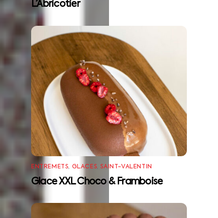
L’Abricotier
ENTREMETS
,
GLACES
,
SAINT-VALENTIN
Glace XXL Choco & Framboise