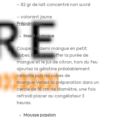
– 82 gr de lait concentré non sucré
– colorant jaune
Préparation :
Insert mangue
Coupez la demi mangue en petit
cubes. Faites chauffer la purée de
mangue et le jus de citron, hors du feu
ajoutez la gélatine préalablement
ramollie puis les cubes de
mangue. Versez la préparation dans un
cercle de 16 cm de diamètre, une fois
refroidi placer au congélateur 3
heures.
Mousse passion