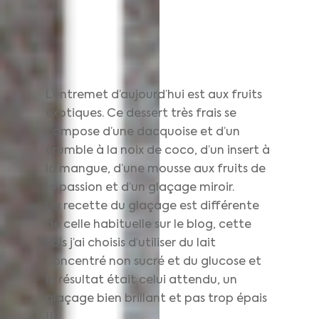
L’entremet d’aujourd’hui est aux fruits
exotiques. Ce dessert très frais se
compose d’une dacquoise et d’un
crumble à la noix de coco, d’un insert à
la mangue, d’une mousse aux fruits de
la passion et d’un glaçage miroir.
La recette du glaçage est différente
de celle habituelle sur le blog, cette
fois j’ai choisis d’utiliser du lait
concentré non sucré et du glucose et
le résultat était celui attendu, un
glaçage bien brillant et pas trop épais
!!!