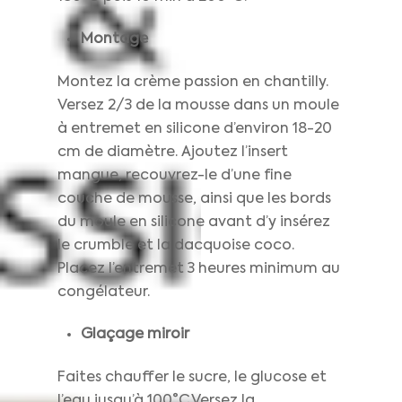
Montage
Montez la crème passion en chantilly.
Versez 2/3 de la mousse dans un moule
à entremet en silicone d’environ 18-20
cm de diamètre. Ajoutez l’insert
mangue, recouvrez-le d’une fine
couche de mousse, ainsi que les bords
du moule en silicone avant d’y insérez
le crumble et la dacquoise coco.
Placez l’entremet 3 heures minimum au
congélateur.
Glaçage miroir
Faites chauffer le sucre, le glucose et
l’eau jusqu’à 100°C.Versez la