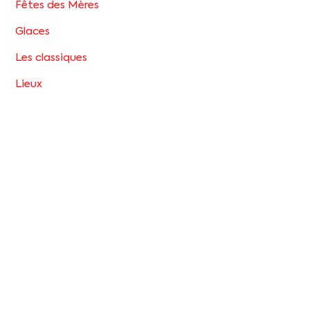
Fêtes des Mères
Glaces
Les classiques
Lieux
Noël
Pâques
Petits biscuits
Saint-Valentin
Tartes
Back