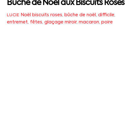
Bûche de Noël aux Biscuits Roses
Noël
biscuits roses
,
bûche de noël
,
difficile
,
LUCIE
entremet
,
fêtes
,
glaçage miroir
,
macaron
,
poire