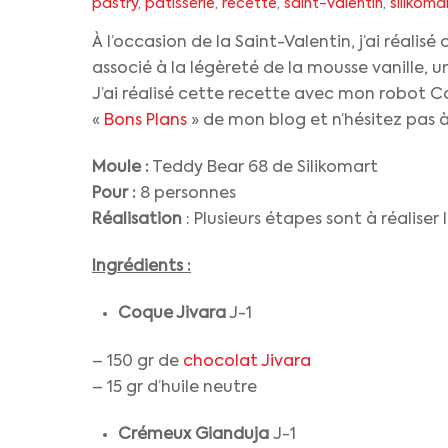
pastry
,
patisserie
,
recette
,
saint-valentin
,
silikoma
À l’occasion de la Saint-Valentin, j’ai réali
associé à la légèreté de la mousse vanille, u
J’ai réalisé cette recette avec mon robot C
«
Bons Plans
» de mon blog et n’hésitez pas 
Moule :
Teddy Bear 68 de Silikomart
Pour :
8 personnes
Réalisation
: Plusieurs étapes sont à réaliser l
Ingrédients :
Coque Jivara
J-1
– 150 gr de
chocolat Jivara
– 15 gr d’huile neutre
Crémeux Gianduja
J-1