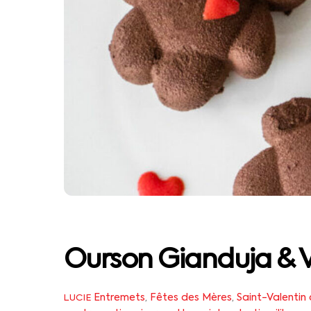
Ourson Gianduja & V
Entremets
,
Fêtes des Mères
,
Saint-Valentin
LUCIE