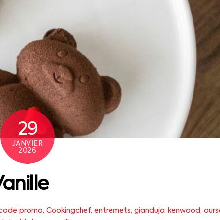
29
JANVIER
2026
anille
code promo
,
Cookingchef
,
entremets
,
gianduja
,
kenwood
,
ours