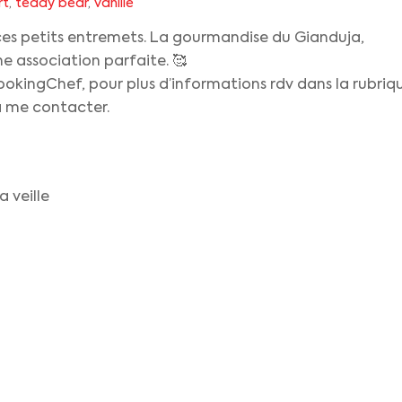
rt
,
teddy bear
,
vanille
sé ces petits entremets. La gourmandise du Gianduja,
ne association parfaite. 🥰
ookingChef, pour plus d’informations rdv dans la rubriq
à me contacter.
a veille