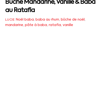
Bûche Mandarine, Vanille & Baba
au Ratafia
Noël
baba
,
baba au rhum
,
bûche de noël
,
LUCIE
mandarine
,
pâte à baba
,
ratafia
,
vanille