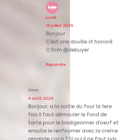
Lucie
15 juillet 2026
Bonjour
C’est une douille st honoré
0,9cm @debuyer
Répondre
Ymm
4 août 2026
Bonjour, a la sortie du four la 1ere
fois il faut démouler le fond de
tarte pour le badigeonner d’oeuf et
ensuite le renfourner avec la creme
amande coco ? Si oui il ne faut pas