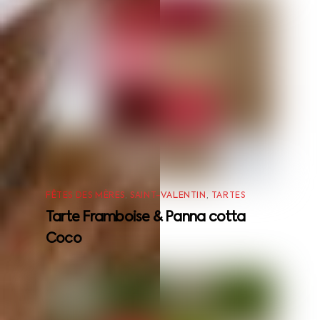
FÊTES DES MÈRES
,
SAINT-VALENTIN
,
TARTES
Tarte Framboise & Panna cotta
Coco