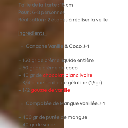
Taille de la tarte :
18 cm
Pour :
6-8 personnes
Réalisation :
2 étapes à réaliser la veille
Ingrédients :
Ganache Vanille & Coco
J-1
– 160 gr de crème liquide entière
– 50 gr de crème de coco
– 40 gr de
chocolat blanc Ivoire
– 3/4 d’une feuille de gélatine (1,5gr)
– 1/2
gousse de vanille
Compotée de Mangue vanillée
J-1
– 400 gr de purée de mangue
– 40 gr de sucre