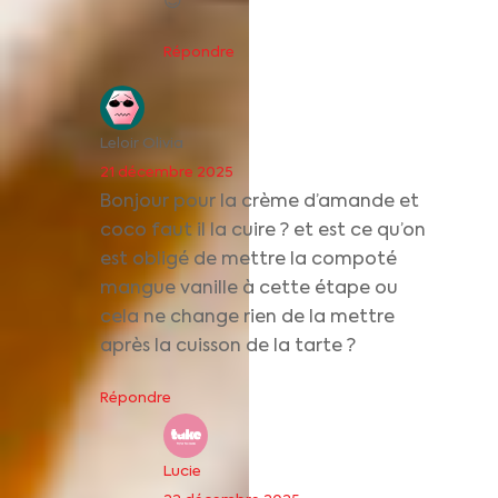
😉
Répondre
Leloir Olivia
21 décembre 2025
Bonjour pour la crème d’amande et
coco faut il la cuire ? et est ce qu’on
est obligé de mettre la compoté
mangue vanille à cette étape ou
cela ne change rien de la mettre
après la cuisson de la tarte ?
Répondre
Lucie