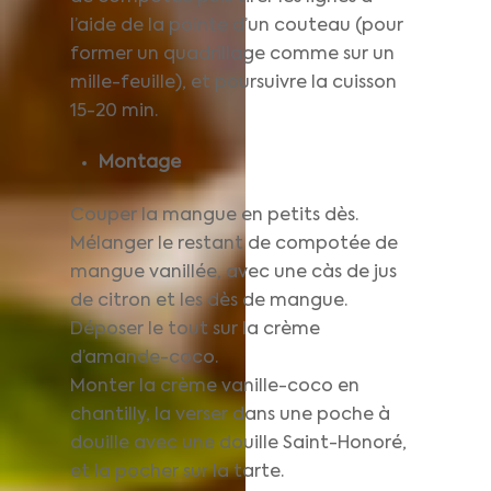
l’aide de la pointe d’un couteau (pour
former un quadrillage comme sur un
mille-feuille), et poursuivre la cuisson
15-20 min.
Montage
Couper la mangue en petits dès.
Mélanger le restant de compotée de
mangue vanillée, avec une càs de jus
de citron et les dès de mangue.
Déposer le tout sur la crème
d’amande-coco.
Monter la crème vanille-coco en
chantilly, la verser dans une poche à
douille avec une douille Saint-Honoré,
et la pocher sur la tarte.