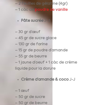
– 2 feuilles de gélatine (4gr)
– 1 càc de
poudre de vanille
Pâte sucrée
J-J
– 30 gr d’œuf
– 45 gr de sucre glace
– 130 gr de farine
– 15 gr de poudre d’amande
– 55 gr de beurre
– 1 jaune d’oeuf + 1 càc de crème
liquide pour la dorure
Crème d’amande & coco
J-J
– 1 œuf
– 50 gr de sucre
– 50 gr de beurre