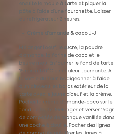
ensuite le moule à tarte et piquer la
pâte à l’aide d’une fourchette. Laisser
au réfrigérateur 2 heures.
Crème d’amande & coco
J-J
Mélanger l’oeuf, le sucre, la poudre
d’amande, la farine de coco et le
beurre mou. Enfourner le fond de tarte
15 min à 170°C en chaleur tournante. A
la sortie du four, badigeonner à l’aide
d’un pinceau les bords extérieur de la
tarte avec le jaune d’oeuf et la crème.
Pocher la crème d’amande-coco sur le
fond de tarte. Mélanger et verser 150gr
de compotée de mangue vanillée dans
une poche à douille. Pocher des lignes
de compotée puis tirer les lignes à