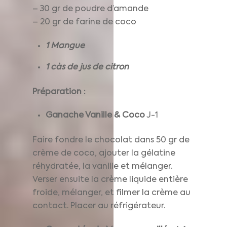
– 30 gr de poudre d’amande
– 20 gr de farine de coco
1 Mangue
1 càs de jus de citron
Préparation :
Ganache Vanille & Coco
J-1
Faire fondre le chocolat dans 50 gr de
crème de coco, ajouter la gélatine
réhydratée, la vanille et mélanger.
Verser ensuite la crème liquide entière
froide, mélanger, et filmer la crème au
contact. Placer au réfrigérateur.