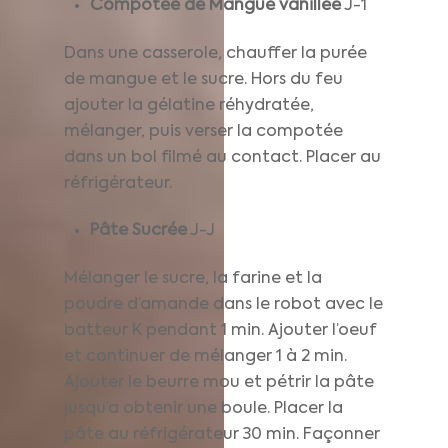
Compotée de Mangue vanillée
J-1
Dans une casserole, chauffer la purée
de mangue et le sucre. Hors du feu
ajouter la gélatine réhydratée,
mélanger, puis verser la compotée
dans un bol filmé au contact. Placer au
réfrigérateur.
Pâte Sucrée
J-J
Mélanger le sucre, la farine et la
poudre d’amande dans le robot avec le
batteur K pendant 1 min. Ajouter l’oeuf
et continuer de mélanger 1 à 2 min.
Ajouter le beurre mou et pétrir la pâte
jusqu’a obtenir une boule. Placer la
pâte au réfrigérateur 30 min. Façonner