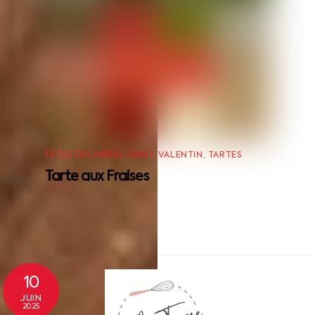
FÊTES DES MÈRES
,
SAINT-VALENTIN
,
TARTES
Tarte aux Fraises
Back
10
To
JUIN
2025
Top