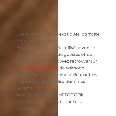
Une tarte fruitée et exotiques, parfaite
pour les beaux jours.
Pour cette recette j’ai utilisé la vanille
Norohy sous forme de gousses et de
poudre, que vous pouvez retrouver sur
la
boutique en ligne
de Valrhona
Collection, tout comme plein d’autres
ingrédients que j’utilise dans mes
recettes.
Avec le code TAKETIMETOCOOK
bénéficiez de -20% sur toute la
boutique.