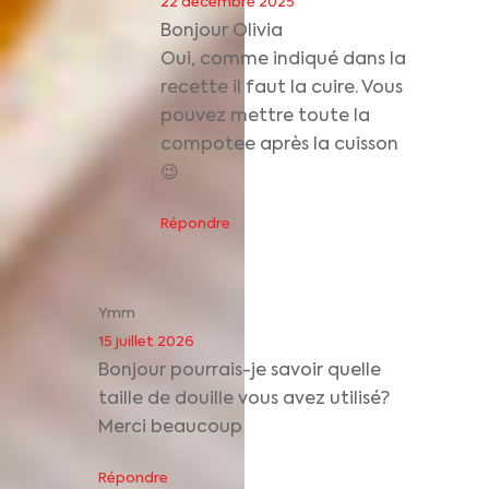
22 décembre 2025
Bonjour Olivia
Oui, comme indiqué dans la
recette il faut la cuire. Vous
pouvez mettre toute la
compotee après la cuisson
😉
Répondre
Ymm
15 juillet 2026
Bonjour pourrais-je savoir quelle
taille de douille vous avez utilisé?
Merci beaucoup
Répondre