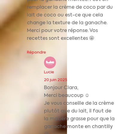
remplacer la crème de coco par du
lait de coco ou est-ce que cela
change la texture de la ganache.
Merci pour votre réponse. Vos
recettes sont excellentes 🤩
Répondre
Lucie
20 juin 2025
Bonjour Clara,
Merci beaucoup ☺️
Je vous conseille de la crème
plutôt que du lait, il faut de
la matière grasse pour que la
ganache monte en chantilly