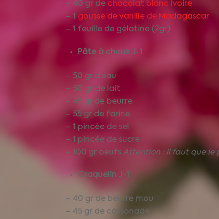
– 40 gr de
chocolat blanc Ivoire
– 1
gousse de vanille de Madagascar
– 1 feuille de gélatine (2gr)
Pâte à choux
J-1
– 50 gr d’eau
– 50 gr de lait
– 45 gr de beurre
– 55 gr de farine
– 1 pincée de sel
– 1 pincée de sucre
– 100 gr oeufs
Attention : il faut que le
Craquelin
J-1
– 40 gr de beurre mou
– 45 gr de cassonade