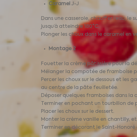
Caramel
J-J
Dans une casserole, chauffer l’eau, le s
jusqu’à atteindre 180°C.
Plonger les choux dans le caramel en ve
Montage 2
Fouetter la crème pâtissière pour la dé
Mélanger la compotée de framboise pou
Percer les choux sur le dessous et les 
au centre de la pâte feuilletée.
Déposer quelques framboises dans la c
Terminer en pochant un tourbillon de 
Placer les choux sur le dessert.
Monter la crème vanille en chantilly, et
Terminer en décorant le Saint-Honoré 