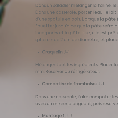
Dans un saladier mélanger la farine, le s
Dans une casserole, porter l’eau, le lait
d’une spatule en bois. Lorsque la pâte 
fouetter jusqu’à ce que la pâte refroid
incorporés et la pâte lisse, elle est pr
sphère » de 2 cm de diamètre, et plac
Craquelin
J-1
Mélanger tout les ingrédients. Placer la
mm. Réserver au réfrigérateur.
Compotée de framboises
J-1
Dans une casserole, faire compoter les 
avec un mixeur plongeant, puis réserver
Montage 1
J-J