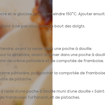
ucre et le glucose jusqu’à atteindre 150°C. Ajouter ensuit
illant à ne pas vous brûler le bout des doigts.
tendre, avant la verser dans une poche à douille.
r la détendre, avant la verser dans une poche à douill
garnir de crème patissière et de compotée de framboise.
rème pâtissière, puis pocher la compotée de framboise 
pâte de pistache.
 à l’aide d’une poche à douille muni d’une douille « Saint
de framboises Tul’Panach, et de pistaches.