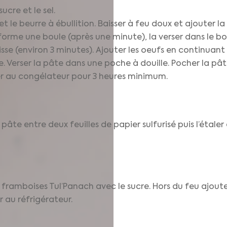
ucre et le sel.
 et le beurre à ébullition. Baisser à feu doux et ajouter 
forme une boule (après une minute), la verser dans le bo
isse (environ 3 minutes). Ajouter les oeufs en continuant
ête. Verser la pâte dans une poche à douille. Pocher la p
er au congélateur pour 3 heures minimum.
 pâte entre deux feuilles de papier sulfurisé puis l’étale
framboises Tul’Panach avec le sucre. Hors du feu ajoute
 au réfrigérateur.