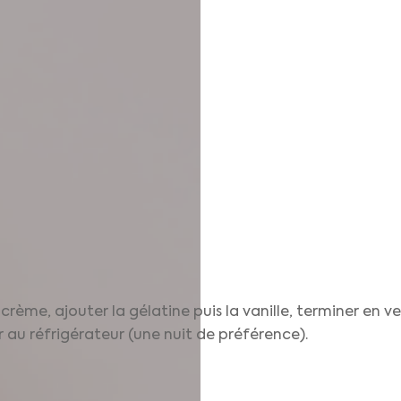
crème, ajouter la gélatine puis la vanille, terminer en v
 au réfrigérateur (une nuit de préférence).