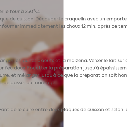
r le four à 250°C.
que de cuisson. Découper le craquelin avec un emporte p
enfourner immédiatement les choux 12 min, après ce temp
langer les jaunes d’oeufs et la maïzena. Verser le lait s
ur feu doux. Fouetter la préparation jusqu’à épaississem
eurre, et mélanger jusqu’à ce que la préparation soit h
nt de passer au montage.
ant de le cuire entre deux plaques de cuisson et selon l