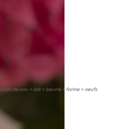
 poids de eau + lait = beurre + farine = oeufs