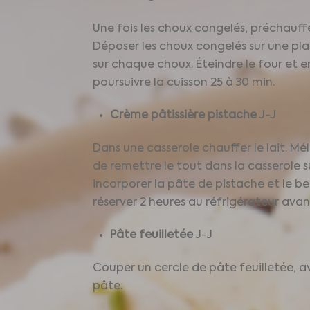
Une fois les choux congelés, préchauffe
Déposer les choux congelés sur une pla
sur chaque choux. Éteindre le four et 
poursuivre la cuisson 25 à 30 min.
Crème pâtissière pistache
J-J
Dans une casserole chauffer le lait. Mé
de remettre le tout dans la casserole s
incorporer la pâte de pistache et le b
réserver 2 heures au réfrigérateur ava
Pâte feuilletée
J-J
Couper un cercle de pâte feuilletée, av
pâte.