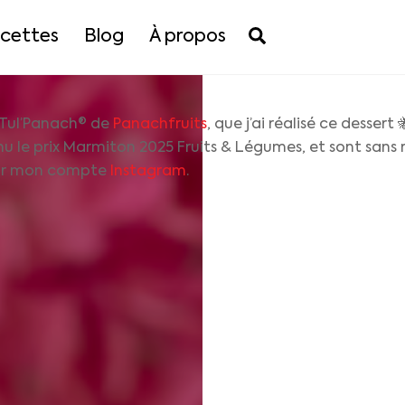
Search
cettes
Blog
À propos
 Tul’Panach® de
Panachfruits
, que j’ai réalisé ce dessert 
nu le prix Marmiton 2025 Fruits & Légumes, et sont sans r
sur mon compte
Instagram
.