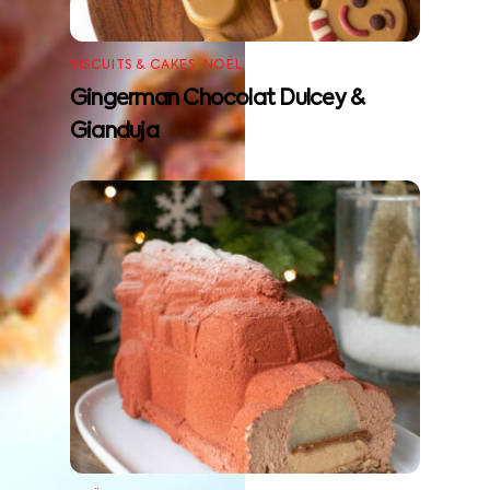
BISCUITS & CAKES
,
NOËL
Gingerman Chocolat Dulcey &
Gianduja