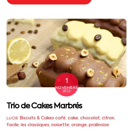
1
NOVEMBRE
2022
Trio de Cakes Marbrés
Biscuits & Cakes
café
,
cake
,
chocolat
,
citron
,
LUCIE
facile
,
les classiques
,
noisette
,
orange
,
pralinoise