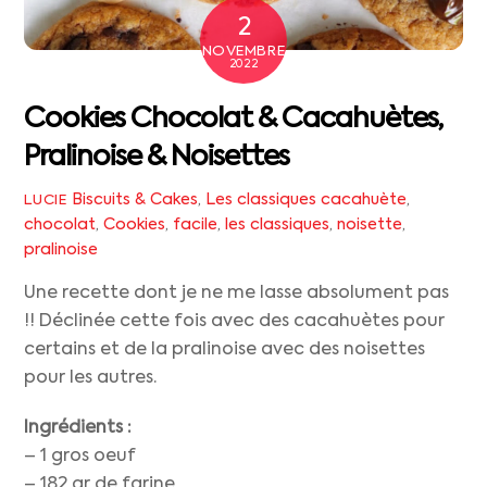
2
NOVEMBRE
2022
Cookies Chocolat & Cacahuètes,
Pralinoise & Noisettes
Biscuits & Cakes
,
Les classiques
cacahuète
,
LUCIE
chocolat
,
Cookies
,
facile
,
les classiques
,
noisette
,
pralinoise
Une recette dont je ne me lasse absolument pas
!! Déclinée cette fois avec des cacahuètes pour
certains et de la pralinoise avec des noisettes
pour les autres.
Ingrédients :
– 1 gros oeuf
– 182 gr de farine