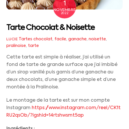
1
NOVEMBRE
2022
Tarte Chocolat & Noisette
Tartes
chocolat
,
facile
,
ganache
,
noisette
,
LUCIE
pralinoise
,
tarte
Cette tarte est simple à réaliser, j’ai utilisé un
fond de tarte de grande surface que j’ai imbibé
d’un sirop vanillé puis garnis d’une ganache au
deux chocolats, d’une ganache simple et d’une
montée à la Pralinoise.
Le montage de la tarte est sur mon compte
Instagram
https://www.instagram.com/reel/CK1t
RU2qsOb/?igshid=14rtshwsmt5ap