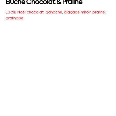
Bûche Chocolat & Praliné
Noël
chocolat
,
ganache
,
glaçage miroir
,
praliné
,
LUCIE
pralinoise