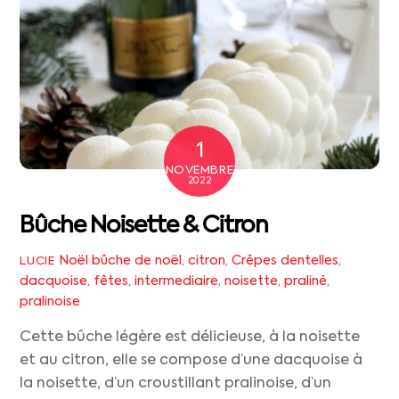
1
NOVEMBRE
2022
Bûche Noisette & Citron
Noël
bûche de noël
,
citron
,
Crêpes dentelles
,
LUCIE
dacquoise
,
fêtes
,
intermediaire
,
noisette
,
praliné
,
pralinoise
Cette bûche légère est délicieuse, à la noisette
et au citron, elle se compose d’une dacquoise à
la noisette, d’un croustillant pralinoise, d’un