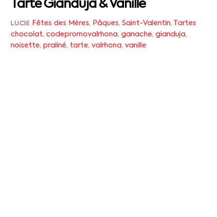
Tarte Gianduja & Vanille
Fêtes des Mères
,
Pâques
,
Saint-Valentin
,
Tartes
LUCIE
chocolat
,
codepromovalrhona
,
ganache
,
gianduja
,
noisette
,
praliné
,
tarte
,
valrhona
,
vanille