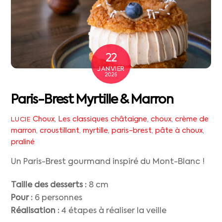
22
JANVIER
2026
Paris-Brest Myrtille & Marron
Choux
,
Les classiques
châtaigne
,
choux
,
crème de
LUCIE
marron
,
croustillant
,
myrtille
,
paris-brest
,
pâte à choux
,
praliné
Un Paris-Brest gourmand inspiré du Mont-Blanc !
Taille des desserts :
8 cm
Pour :
6 personnes
Réalisation :
4 étapes à réaliser la veille