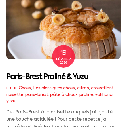
19
FÉVRIER
2026
Paris-Brest Praliné & Yuzu
Choux
,
Les classiques
choux
,
citron
,
croustillant
,
LUCIE
noisette
,
paris-brest
,
pâte à choux
,
praliné
,
valrhona
,
yuzu
Des Paris-Brest à la noisette auquels j’ai ajouté
une touche acidulée ! Pour cette recette j’ai