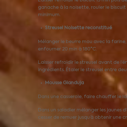
Laisser refroidir le biscuit 15 min puis
ganache à la noisette, rouler le biscui
minimum.
Streusel Noisette
reconstitué
Mélanger le beurre mou avec la farine, l
enfourner 20 min à 180°C.
Laisser refroidir le streusel avant de l’
ingrédients. Étaler le streusel entre d
Mousse Gianduja
Dans une casserole, faire chauffer le lai
Dans un saladier mélanger les jaunes d’
cesser de remuer jusqu’à obtenir une c