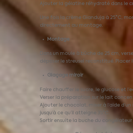
Ajouter la gélatine réhydraté dans le cr
Une fois la crème Gianduja à 25°C, mon
directement au montage.
Montage
Dans un moule à bûche de 25 cm, verser 
déposer le streusel reconstitué. Place
Glaçage miroir
Faire chauffer le sucre, le glucose et l’
Verser la préparation sur le lait conce
Ajouter le chocolat, mixer à l’aide d’un
jusqu’à ce qu’il atteigne 35°C.
Sortir ensuite la buche du congélateur 