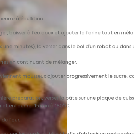
beurre à ébullition.
nger, baisser à feu doux et ajouter la farine tout en mé
 une minutes), la verser dans le bol d’un robot ou dans 
jaunes en continuant de mélanger.
deviennent mousseux ajouter progressivement le sucre, c
mière préparation, verser la pâte sur une plaque de cuis
 et enfourner 15 min à 180°C.
 du four.