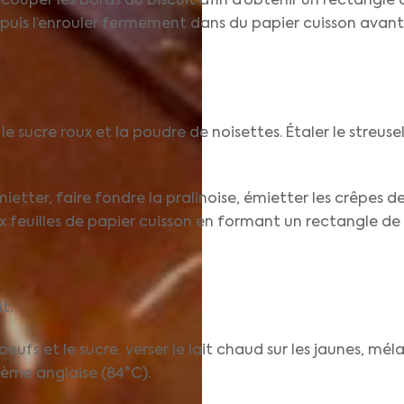
 découper les bords du biscuit afin d’obtenir un rectangle
t puis l’enrouler fermement dans du papier cuisson avan
e sucre roux et la poudre de noisettes. Étaler le streusel
émietter, faire fondre la pralinoise, émietter les crêpes d
eux feuilles de papier cuisson en formant un rectangle de
t.
oeufs et le sucre, verser le lait chaud sur les jaunes, m
rème anglaise (84°C).