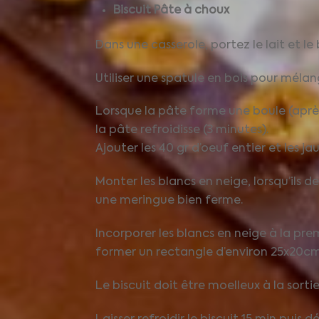
Biscuit Pâte à choux
Dans une casserole, portez le lait et le 
Utiliser une spatule en bois pour méla
Lorsque la pâte forme une boule (après
la pâte refroidisse (3 minutes).
Ajouter les 40 gr d’oeuf entier et les 
Monter les blancs en neige, lorsqu’ils 
une meringue bien ferme.
Incorporer les blancs en neige à la pre
former un rectangle d’environ 25x20cm
Le biscuit doit être moelleux à la sortie