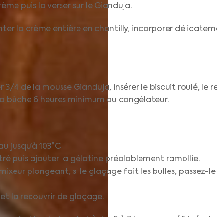
ème puis la verser sur le Gianduja.
ter la crème entière en chantilly, incorporer délicatem
3/4 de la mousse Gianduja, insérer le biscuit roulé, le r
r la bûche 6 heures minimum au congélateur.
eau jusqu’à 103°C.
ntré puis ajouter la gélatine préalablement ramollie.
 mixeur plongeant, si le glaçage fait les bulles, passez-l
et la recouvrir de glaçage.