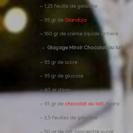
– 1,25 feuille de gélatine
– 95 gr de
Gianduja
– 160 gr de crème liquide entière
Glaçage Miroir Chocolat au lait
– 95 gr de sucre
– 95 gr de glucose
– 40 gr d’eau
– 95 gr de
chocolat au lait
Jivara
– 3,5 feuilles de gélatine
– 50 gr de lait concentré sucré