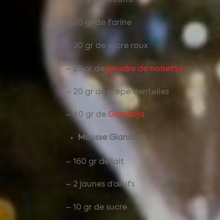
– 20 gr de beurre
– 20 gr de farine
– 20 gr de sucre roux
– 25 gr de
poudre de noisette
– 20 gr de crepe dentelles
– 40 gr de
Gianduja
Mousse Gianduja
– 160 gr de lait
– 2 jaunes d’œufs
– 10 gr de sucre