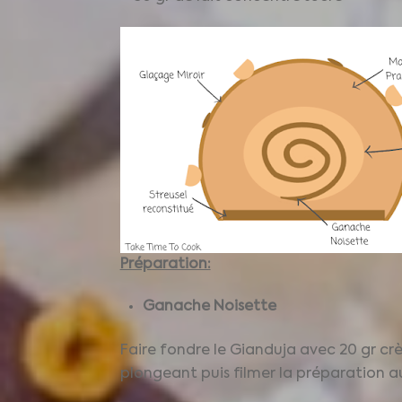
Préparation:
Ganache Noisette
Faire fondre le Gianduja avec 20 gr crè
plongeant puis filmer la préparation au