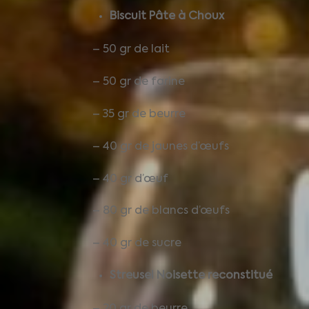
Biscuit Pâte à Choux
– 50 gr de lait
– 50 gr de farine
– 35 gr de beurre
– 40 gr de jaunes d’œufs
– 40 gr d’œuf
– 80 gr de blancs d’œufs
– 40 gr de sucre
Streusel Noisette reconstitué