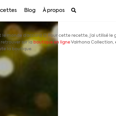
Search
cettes
Blog
À propos
monde d’accord 😉 Pour cette recette, j’ai utilisé le gi
retrouver sur la
boutique en ligne
Valrhona Collection
te la boutique.