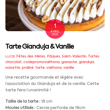
1
AVRIL
2026
Tarte Gianduja & Vanille
Fêtes des Mères
,
Pâques
,
Saint-Valentin
,
Tartes
LUCIE
chocolat
,
codepromovalrhona
,
ganache
,
gianduja
,
noisette
,
praliné
,
tarte
,
valrhona
,
vanille
Une recette gourmande et légère avec
l’association du Gianduja et de la vanille. Cette
tarte fera l’unanimité !
Taille de la tarte :
18 cm
Moules utilisés :
Cercle perforée de 18cm