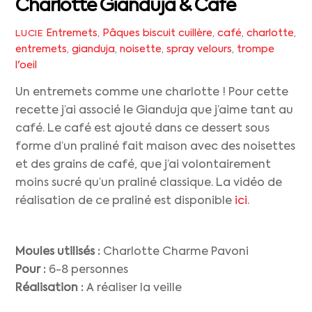
Charlotte Gianduja & Café
Entremets
,
Pâques
biscuit cuillère
,
café
,
charlotte
,
LUCIE
entremets
,
gianduja
,
noisette
,
spray velours
,
trompe
l'oeil
Un entremets comme une charlotte ! Pour cette
recette j’ai associé le Gianduja que j’aime tant au
café. Le café est ajouté dans ce dessert sous
forme d’un praliné fait maison avec des noisettes
et des grains de café, que j’ai volontairement
moins sucré qu’un praliné classique. La vidéo de
réalisation de ce praliné est disponible
ici
.
Moules utilisés :
Charlotte Charme Pavoni
Pour :
6-8 personnes
Réalisation :
A réaliser la veille