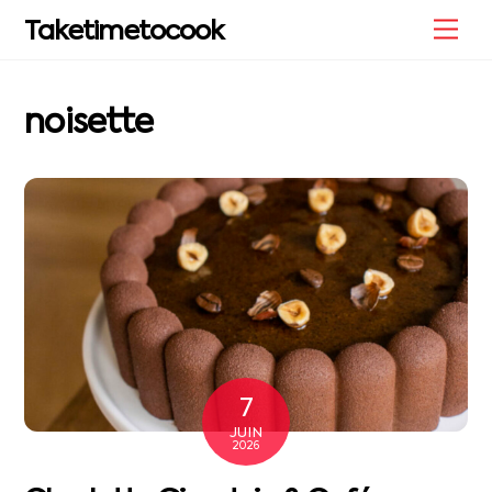
Skip
Me
Taketimetocook
to
content
noisette
7
JUIN
2026