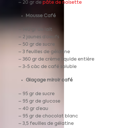
– 20 gr de
pâte de noisette
Mousse Café
– 140 gr de lait
– 2 jaunes d’oeufs
– 50 gr de sucre
– 3 feuilles de gélatine
– 360 gr de crème liquide entière
– 3-5 càc de café soluble
Glaçage miroir café
– 95 gr de sucre
– 95 gr de glucose
– 40 gr d’eau
– 95 gr de chocolat blanc
– 3,5 feuilles de gélatine