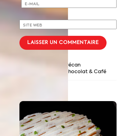
E-MAIL
SITE WEB
Choux Noix de Pécan
Tartelette Chocolat & Café
RELATED POSTS