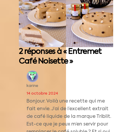
2 réponses à « Entremet
Café Noisette »
karine
14 octobre 2024
Bonjour. Voilà une recette qui me
fait envie. J’ai de l’excellent extrait
de café liquide de la marque Triblit.
Est-ce que je peux m’en servir pour
remplacer le café soluble ? Et si oui,