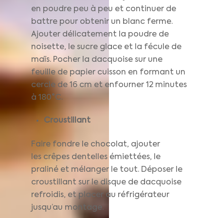
en poudre peu à peu et continuer de
battre pour obtenir un blanc ferme.
Ajouter délicatement la poudre de
noisette, le sucre glace et la fécule de
maïs. Pocher la dacquoise sur une
feuille de papier cuisson en formant un
cercle de 16 cm et enfourner 12 minutes
à 180°C.
Croustillant
Faire fondre le chocolat, ajouter
les crêpes dentelles émiettées, le
praliné et mélanger le tout. Déposer le
croustillant sur le disque de dacquoise
refroidis, et placer au réfrigérateur
jusqu’au montage.