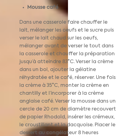
Mousse café
Dans une casserole faire chauffer le
lait, mélanger les oeufs et le sucre puis
verser le lait chaud sur les oeufs,
mélanger avant de verser le tout dans
la casserole et chauffer la préparation
jusqu’à atteindre 83°C. Verser la crème
dans un bol, ajouter la gélatine
réhydratée et le café, réserver. Une fois
la crème à 35°C, monter la crème en
chantilly et l’incorporer à la crème
anglaise café. Verser la mousse dans un
cercle de 20 cm de diamètre recouvert
de papier Rhodoïd, insérer les crémeux,
le croustillant et la dacquoise. Placer le
dessert au congélateur 8 heures