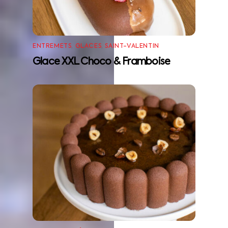
ENTREMETS
,
GLACES
,
SAINT-VALENTIN
Glace XXL Choco & Framboise