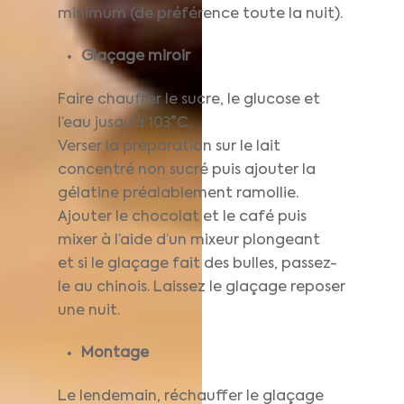
minimum (de préférence toute la nuit).
Glaçage miroir
Faire chauffer le sucre, le glucose et
l’eau jusqu’à 103°C.
Verser la préparation sur le lait
concentré non sucré puis ajouter la
gélatine préalablement ramollie.
Ajouter le chocolat et le café puis
mixer à l’aide d’un mixeur plongeant
et si le glaçage fait des bulles, passez-
le au chinois. Laissez le glaçage reposer
une nuit.
Montage
Le lendemain, réchauffer le glaçage