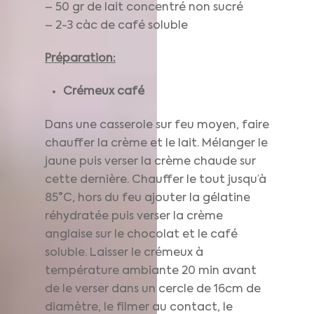
– 50 gr de lait concentré non sucré
– 2-3 càc de café soluble
Préparation:
Crémeux café
Dans une casserole sur feu moyen, faire
chauffer la crème et le lait. Mélanger le
jaune puis verser la crème chaude sur
cette dernière. Chauffer le tout jusqu’à
85°C, hors du feu ajouter la gélatine
réhydratée puis verser la crème
anglaise sur le chocolat et le café
soluble. Laisser le crémeux à
température ambiante 20 min avant
de le verser dans un cercle de 16cm de
diamètre, le filmer au contact, le