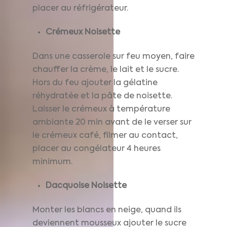
placer au réfrigérateur.
Crémeux Noisette
Dans une casserole sur feu moyen, faire
chauffer la crème, le lait et le sucre.
Hors du feu ajouter la gélatine
réhydratée et la pâte de noisette.
Laisser le crémeux à température
ambiante 20 min avant de le verser sur
le crémeux café, filmer au contact,
placer au congélateur 4 heures
minimum.
Dacquoise Noisette
Monter les blancs en neige, quand ils
deviennent mousseux ajouter le sucre