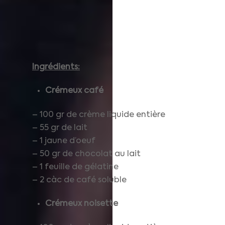
Ingrédients:
Crémeux café
– 100 gr de crème liquide entière
– 55 gr de lait
– 1 jaune d’oeuf
– 50 gr de chocolat au lait
– 1 feuille de gélatine
– 2 càc de café soluble
Crémeux noisette