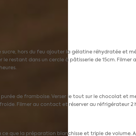
 sucre, hors du feu ajouter la gélatine réhydratée et mé
le restant dans un cercle à pâtisserie de 15cm. Filmer 
heures.
 purée de framboise. Verser le tout sur le chocolat et m
roide. Filmer au contact et réserver au réfrigérateur 2
’à ce que la préparation blanchisse et triple de volume.