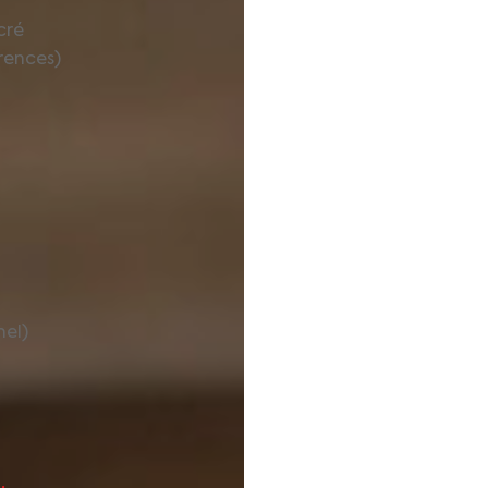
cré
érences)
nel)