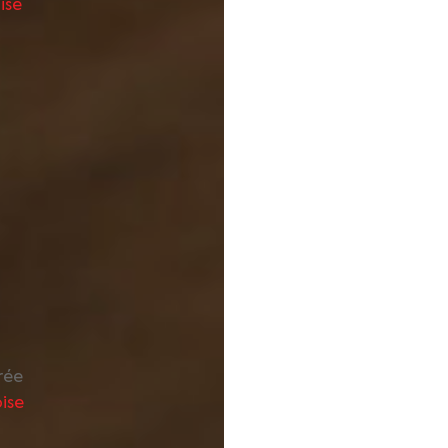
ise
rée
ise