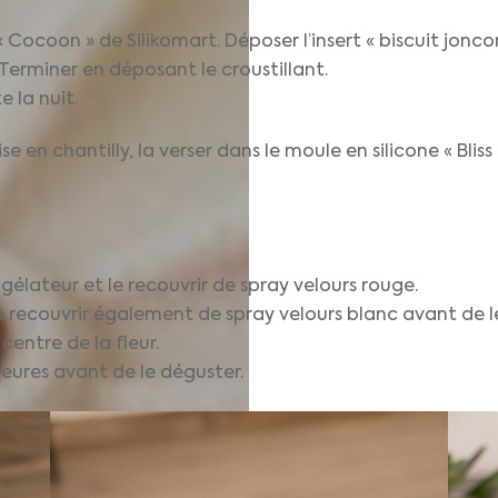
« Cocoon » de Silikomart. Déposer l’insert « biscuit jon
 Terminer en déposant le croustillant.
 la nuit.
en chantilly, la verser dans le moule en silicone « Bliss 
gélateur et le recouvrir de spray velours rouge.
e recouvrir également de spray velours blanc avant de le
entre de la fleur.
heures avant de le déguster.