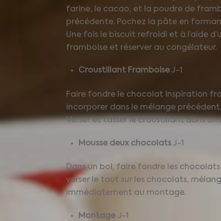
farine, le cacao, et la poudre de framb
précédente. Pochez la pâte en formant 
Une fois le biscuit refroidi et à l’aide 
framboise et réserver au congélateur.
Croustillant Framboise
J-1
Faire fondre le chocolat inspiration fr
incorporer dans le mélange précédent,
Verser et tasser le croustillant dans un
Mousse deux chocolats
J-1
Dans un bol, faire fondre les chocolats
verser le tout sur les chocolats, mélang
immédiatement au montage.
Montage
J-1