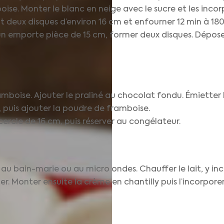
oise. Monter le blanc en neige avec le sucre et les inc
deux disques d’environ 16 cm et enfourner 12 min à 180
d’un emporte pièce de 15 cm, former deux disques. Déposer l
amboise. Ajouter le praliné au chocolat fondu. Émietter 
 puis ajouter la poudre de framboise.
 cercle de 16 cm, puis réserver au congélateur.
 au bain-marie ou au micro ondes. Chauffer le lait, y inc
er. Monter ensuite la crème en chantilly puis l’incorpore