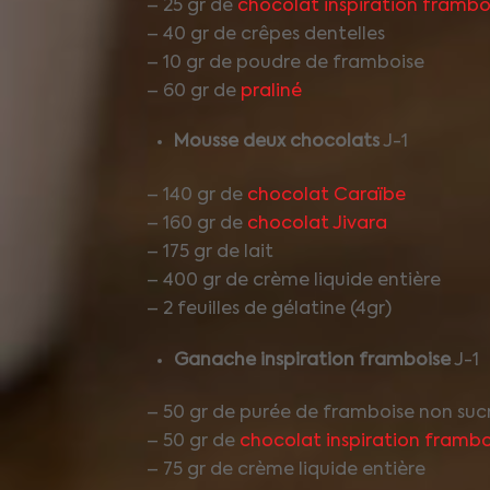
– 25 gr de
chocolat inspiration frambo
– 40 gr de crêpes dentelles
– 10 gr de poudre de framboise
– 60 gr de
praliné
Mousse deux chocolats
J-1
– 140 gr de
chocolat Caraïbe
– 160 gr de
chocolat Jivara
– 175 gr de lait
– 400 gr de crème liquide entière
– 2 feuilles de gélatine (4gr)
Ganache inspiration framboise
J-1
– 50 gr de purée de framboise non suc
– 50 gr de
chocolat inspiration frambo
– 75 gr de crème liquide entière