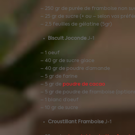
– 250 gr de purée de framboise non su
– 25 gr de sucre (+ ou – selon vos préf
– 2,5 feuilles de gélatine (5gr)
Biscuit Joconde
J-1
– 1 oeuf
– 40 gr de sucre glace
– 40 gr de poudre d’amande
– 5 gr de farine
– 5 gr de
poudre de cacao
– 5 gr de poudre de framboise (option
– 1 blanc d’oeuf
– 10 gr de sucre
Croustillant
Framboise
J-1