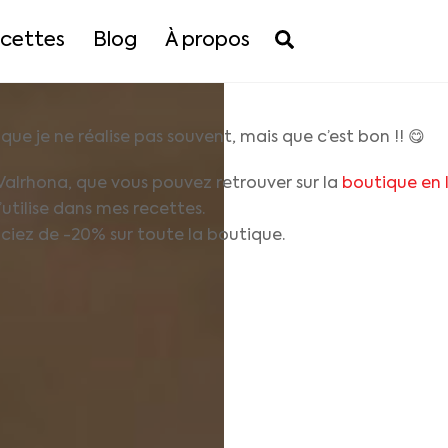
Search
cettes
Blog
À propos
e je ne réalise pas souvent, mais que c’est bon !! 😋
 Valrhona, que vous pouvez retrouver sur la
boutique en 
utilise dans mes recettes.
ez de -20% sur toute la boutique.