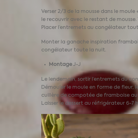
Verser 2/3 de la mousse dans le moule 
le recouvrir avec le restant de mousse.
Placer l’entremets au congélateur toute
Monter la ganache inspiration framboise 
congélateur toute la nuit.
Montage
J-J
Le lendemain, sortir l’entremets du con
Démouler le moule en forme de fleur, l
cuillère de compotée de framboise au c
Laisser le dessert au réfrigérateur 6-7 