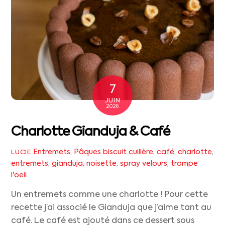
7
JUIN
2026
Charlotte Gianduja & Café
Entremets
,
Pâques
biscuit cuillère
,
café
,
charlotte
,
LUCIE
entremets
,
gianduja
,
noisette
,
spray velours
,
trompe
l'oeil
Un entremets comme une charlotte ! Pour cette
recette j’ai associé le Gianduja que j’aime tant au
café. Le café est ajouté dans ce dessert sous