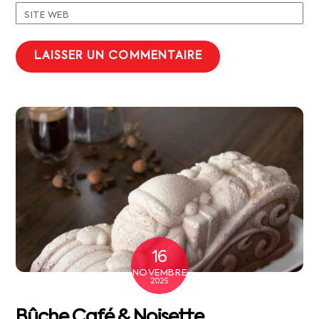
SITE WEB
16
NOVEMBRE
2025
Bûche Café & Noisette