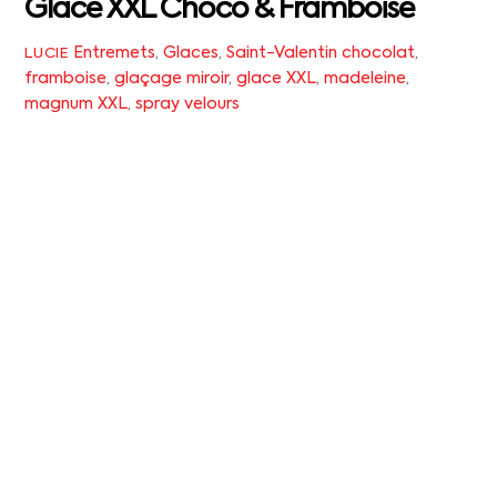
Glace XXL Choco & Framboise
Entremets
,
Glaces
,
Saint-Valentin
chocolat
,
LUCIE
framboise
,
glaçage miroir
,
glace XXL
,
madeleine
,
magnum XXL
,
spray velours