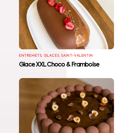
ENTREMETS
,
GLACES
,
SAINT-VALENTIN
Glace XXL Choco & Framboise