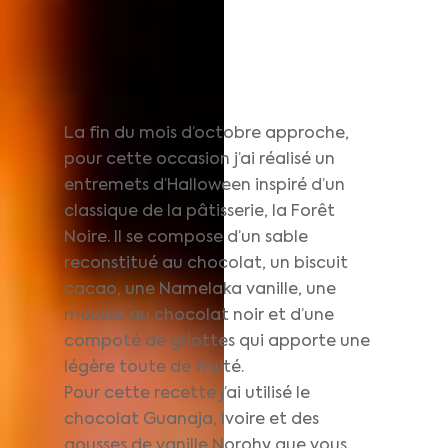
La fin du mois d’octobre approche,
pour cette occasion j’ai réalisé un
entremets d’Halloween inspiré d’un
classique de la pâtisserie, la Forêt
Noire. Il se compose d’un sable
reconstitué au chocolat, un biscuit
cacao, une Namelaka vanille, une
mousse au chocolat noir et d’une
compoté de griottes qui apporte une
légère toute de fruité.
Pour cette recette j’ai utilisé le
chocolat Guanaja, Ivoire et des
gousses de vanille Norohy que vous