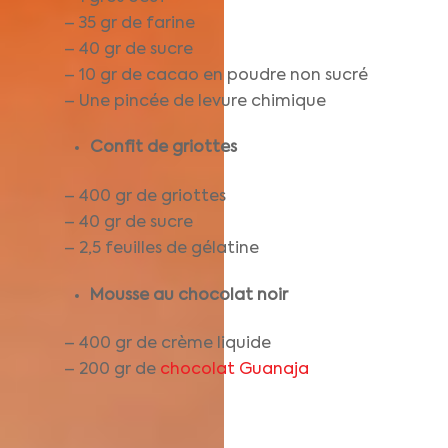
– 35 gr de farine
– 40 gr de sucre
– 10 gr de cacao en poudre non sucré
– Une pincée de levure chimique
Confit de griottes
– 400 gr de griottes
– 40 gr de sucre
– 2,5 feuilles de gélatine
Mousse au chocolat
noir
– 400 gr de crème liquide
– 200 gr de
chocolat Guanaja