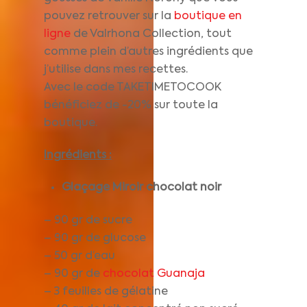
pouvez retrouver sur la
boutique en
ligne
de Valrhona Collection, tout
comme plein d’autres ingrédients que
j’utilise dans mes recettes.
Avec le code TAKETIMETOCOOK
bénéficiez de -20% sur toute la
boutique.
Ingrédients :
Glaçage Miroir chocolat noir
– 90 gr de sucre
– 90 gr de glucose
– 50 gr d’eau
– 90 gr de
chocolat Guanaja
– 3 feuilles de gélatine