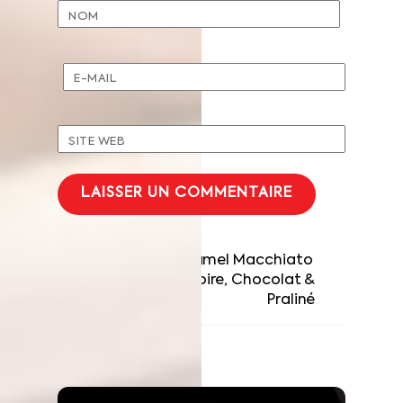
NOM
E-MAIL
SITE WEB
Entremets Caramel Macchiato
Cookie géant Poire, Chocolat &
Praliné
RELATED POSTS