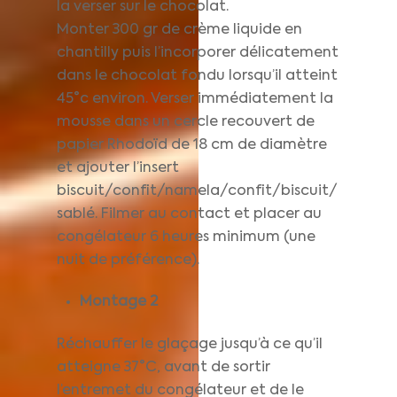
la verser sur le chocolat.
Monter 300 gr de crème liquide en
chantilly puis l’incorporer délicatement
dans le chocolat fondu lorsqu’il atteint
45°c environ. Verser immédiatement la
mousse dans un cercle recouvert de
papier Rhodoïd de 18 cm de diamètre
et ajouter l’insert
biscuit/confit/namela/confit/biscuit/
sablé. Filmer au contact et placer au
congélateur 6 heures minimum (une
nuit de préférence).
Montage 2
Réchauffer le glaçage jusqu’à ce qu’il
atteigne 37°C, avant de sortir
l’entremet du congélateur et de le