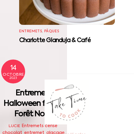
ENTREMETS
,
PÂQUES
Charlotte Gianduja & Café
14
OCTOBRE
2023
Back
To
Entremets
Top
Halloween façon
Forêt Noire
Entremets
cerise
,
LUCIE
chocolat
,
entremet
,
glaçage