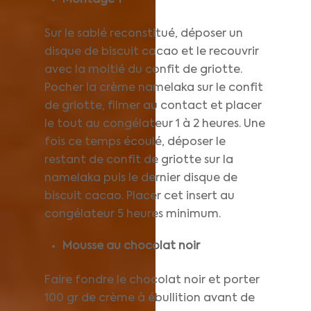
Montage 1
Sur le sablé reconstitué, déposer un
disque de biscuit cacao et le recouvrir
avec la moitié du confit de griotte.
Pocher la crème namelaka sur le confit
de griotte, filmer au contact et placer
le tout au congélateur 1 à 2 heures. Une
fois ce temps écoulé, déposer le
restant de confit de griotte sur la
namelaka puis le dernier disque de
biscuit cacao. Placer cet insert au
congélateur 5 heures minimum.
Mousse au chocolat noir
Faire fondre le chocolat noir et porter
100 gr de crème à ébullition avant de