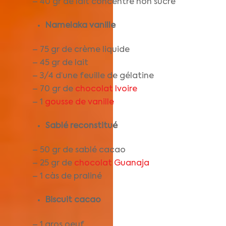
– 40 gr de lait concentré non sucré
Namelaka vanille
– 75 gr de crème liquide
– 45 gr de lait
– 3/4 d’une feuille de gélatine
– 70 gr de
chocolat Ivoire
– 1
gousse de vanille
Sablé reconstitué
– 50 gr de sablé cacao
– 25 gr de
chocolat Guanaja
– 1 càs de praliné
Biscuit cacao
– 1 gros oeuf