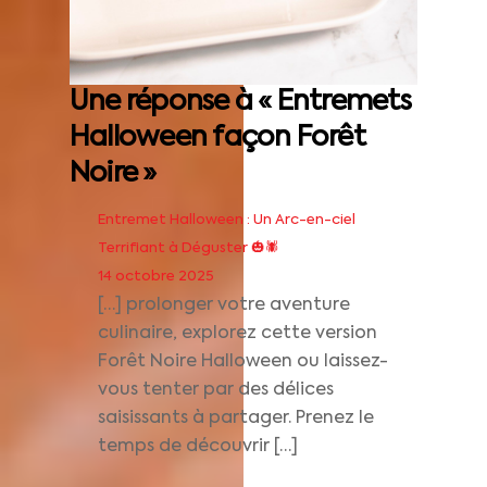
Une réponse à « Entremets
Halloween façon Forêt
Noire »
Entremet Halloween : Un Arc-en-ciel
Terrifiant à Déguster 🎃🕷️
14 octobre 2025
[…] prolonger votre aventure
culinaire, explorez cette version
Forêt Noire Halloween ou laissez-
vous tenter par des délices
saisissants à partager. Prenez le
temps de découvrir […]