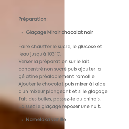
Préparation:
Glaçage Miroir chocolat noir
Faire chauffer le sucre, le glucose et
l’eau jusqu’à 103°C.
Verser la préparation sur le lait
concentré non sucré puis ajouter la
gélatine préalablement ramollie.
Ajouter le chocolat puis mixer à l’aide
d’un mixeur plongeant et si le glaçage
fait des bulles, passez-le au chinois.
Laissez le glaçage reposer une nuit.
Namelaka vanille