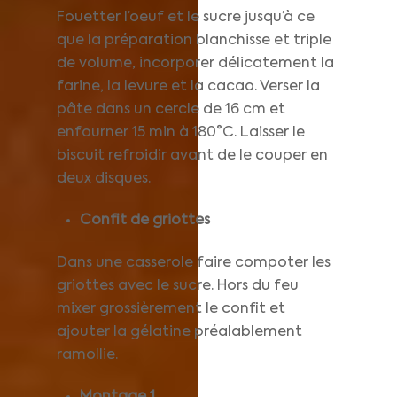
Fouetter l’oeuf et le sucre jusqu’à ce
que la préparation blanchisse et triple
de volume, incorporer délicatement la
farine, la levure et la cacao. Verser la
pâte dans un cercle de 16 cm et
enfourner 15 min à 180°C. Laisser le
biscuit refroidir avant de le couper en
deux disques.
Confit de griottes
Dans une casserole faire compoter les
griottes avec le sucre. Hors du feu
mixer grossièrement le confit et
ajouter la gélatine préalablement
ramollie.