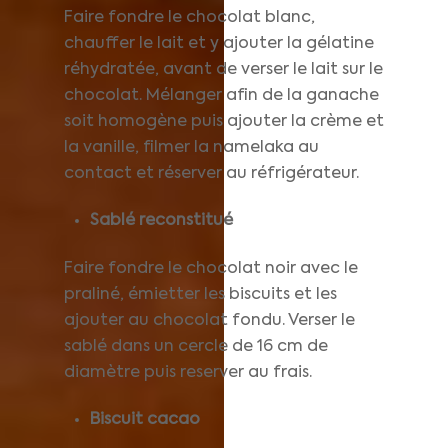
Faire fondre le chocolat blanc,
chauffer le lait et y ajouter la gélatine
réhydratée, avant de verser le lait sur le
chocolat. Mélanger afin de la ganache
soit homogène puis ajouter la crème et
la vanille, filmer la namelaka au
contact et réserver au réfrigérateur.
Sablé reconstitué
Faire fondre le chocolat noir avec le
praliné, émietter les biscuits et les
ajouter au chocolat fondu. Verser le
sablé dans un cercle de 16 cm de
diamètre puis reserver au frais.
Biscuit cacao