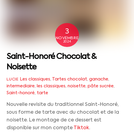
3
NOVEMBRE
2024
Saint-Honoré Chocolat &
Noisette
Les classiques
,
Tartes
chocolat
,
ganache
,
LUCIE
intermediaire
,
les classiques
,
noisette
,
pâte sucrée
,
Saint-honoré
,
tarte
Nouvelle revisite du traditionnel Saint-Honoré,
sous forme de tarte avec du chocolat et de la
noisette. Le montage de ce dessert est
disponible sur mon compte
Tiktok
.