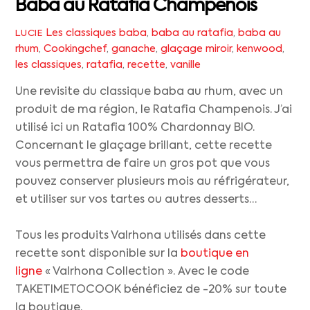
Baba au Ratafia Champenois
Les classiques
baba
,
baba au ratafia
,
baba au
LUCIE
rhum
,
Cookingchef
,
ganache
,
glaçage miroir
,
kenwood
,
les classiques
,
ratafia
,
recette
,
vanille
Une revisite du classique baba au rhum, avec un
produit de ma région, le Ratafia Champenois. J’ai
utilisé ici un Ratafia 100% Chardonnay BIO.
Concernant le glaçage brillant, cette recette
vous permettra de faire un gros pot que vous
pouvez conserver plusieurs mois au réfrigérateur,
et utiliser sur vos tartes ou autres desserts…
Tous les produits Valrhona utilisés dans cette
recette sont disponible sur la
boutique en
ligne
« Valrhona Collection ». Avec le code
TAKETIMETOCOOK bénéficiez de -20% sur toute
la boutique.