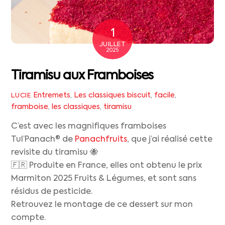
1
JUILLET
2025
Tiramisu aux Framboises
Entremets
,
Les classiques
biscuit
,
facile
,
LUCIE
framboise
,
les classiques
,
tiramisu
C’est avec les magnifiques framboises
Tul’Panach® de
Panachfruits
, que j’ai réalisé cette
revisite du tiramisu 🐝
🇫🇷 Produite en France, elles ont obtenu le prix
Marmiton 2025 Fruits & Légumes, et sont sans
résidus de pesticide.
Retrouvez le montage de ce dessert sur mon
compte.