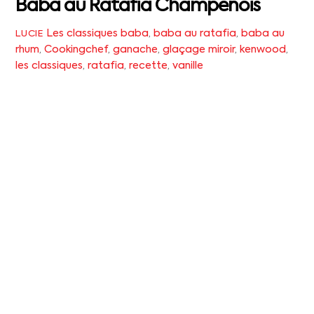
Baba au Ratafia Champenois
Les classiques
baba
,
baba au ratafia
,
baba au
LUCIE
rhum
,
Cookingchef
,
ganache
,
glaçage miroir
,
kenwood
,
les classiques
,
ratafia
,
recette
,
vanille