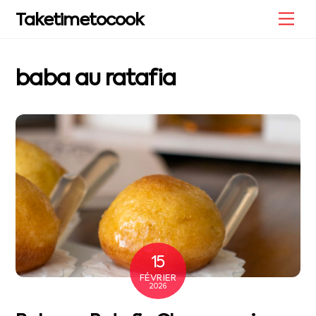
Skip
Me
Taketimetocook
to
content
baba au ratafia
15
FÉVRIER
2026