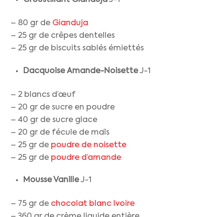
Croustillant Gianduja
J-1
– 80 gr de
Gianduja
– 25 gr de crêpes dentelles
– 25 gr de biscuits sablés émiettés
Dacquoise Amande-Noisette
J-1
– 2 blancs d’œuf
– 20 gr de sucre en poudre
– 40 gr de sucre glace
– 20 gr de fécule de maïs
– 25 gr de
poudre de noisette
– 25 gr de
poudre d’amande
Mousse Vanille
J-1
– 75 gr de
chocolat blanc Ivoire
– 360 gr de crème liquide entière