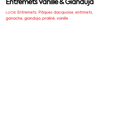
Entremets Vanille & Gianduja
Entremets
,
Pâques
dacquoise
,
entrmets
,
LUCIE
ganache
,
gianduja
,
praliné
,
vanille