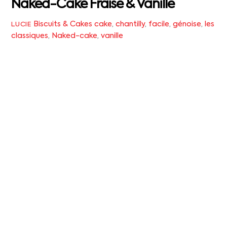
Naked-Cake Fraise & Vanille
Biscuits & Cakes
cake
,
chantilly
,
facile
,
génoise
,
les
LUCIE
classiques
,
Naked-cake
,
vanille