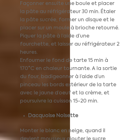
Façonner ensuite une boule et placer
la pâte au réfrigérateur 30 min. Étaler
la pâte sucrée, former un disque et le
placer sur un moule à brioche retourné.
Piquer la pâte à l’aide d’une
fourchette, et laisser au réfrigérateur 2
heures.
Enfourner le fond de tarte 15 min à
170°C en chaleur tournante. A la sortie
du four, badigeonner à l’aide d’un
pinceau les bords extérieur de la tarte
avec le jaune d’oeuf et la crème, et
poursuivre la cuisson 15-20 min.
Dacquoise Noisette
Monter le blanc en neige, quand il
devient mousseux ajouter le sucre