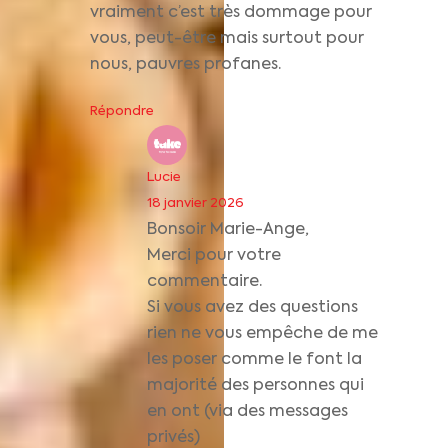
vraiment c’est très dommage pour
vous, peut-être mais surtout pour
nous, pauvres profanes.
Répondre
Lucie
18 janvier 2026
Bonsoir Marie-Ange,
Merci pour votre
commentaire.
Si vous avez des questions
rien ne vous empêche de me
les poser comme le font la
majorité des personnes qui
en ont (via des messages
privés)