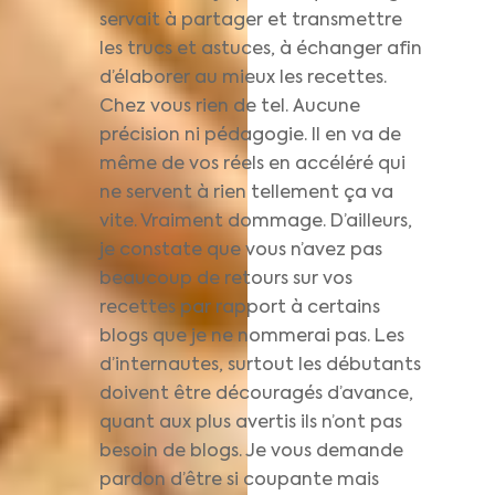
servait à partager et transmettre
les trucs et astuces, à échanger afin
d’élaborer au mieux les recettes.
Chez vous rien de tel. Aucune
précision ni pédagogie. Il en va de
même de vos réels en accéléré qui
ne servent à rien tellement ça va
vite. Vraiment dommage. D’ailleurs,
je constate que vous n’avez pas
beaucoup de retours sur vos
recettes par rapport à certains
blogs que je ne nommerai pas. Les
d’internautes, surtout les débutants
doivent être découragés d’avance,
quant aux plus avertis ils n’ont pas
besoin de blogs. Je vous demande
pardon d’être si coupante mais