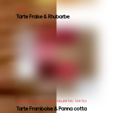
TARTES
Tarte Fraise & Rhubarbe
FÊTES DES MÈRES
,
SAINT-VALENTIN
,
TARTES
Tarte Framboise & Panna cotta