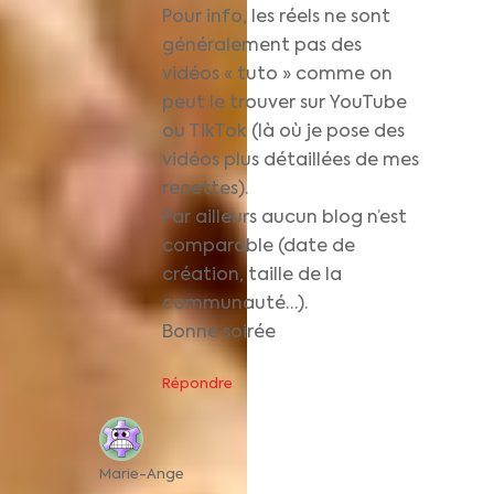
Pour info, les réels ne sont
généralement pas des
vidéos « tuto » comme on
peut le trouver sur YouTube
ou TikTok (là où je pose des
vidéos plus détaillées de mes
recettes).
Par ailleurs aucun blog n’est
comparable (date de
création, taille de la
communauté…).
Bonne soirée
Répondre
Marie-Ange