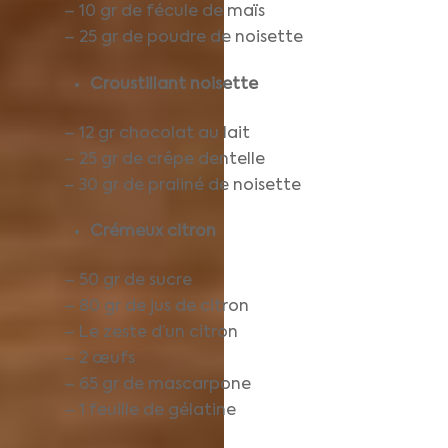
– 10 gr de fécule de maïs
– 25 gr de poudre de noisette
Croustillant noisette
– 12 gr chocolat au lait
– 25 gr de crêpe dentelle
– 30 gr de praliné de noisette
Crémeux citron
– 50 gr de sucre
– 80 gr de jus de citron
– Le zeste d’un citron
– 2 œufs
– 65 gr de mascarpone
– 1 feuille de gélatine