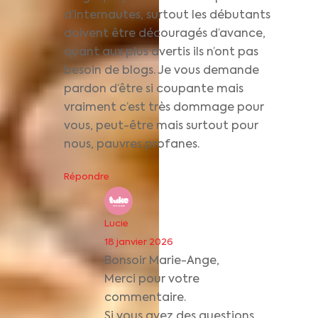
d’internautes, surtout les débutants
doivent être découragés d’avance,
quant aux plus avertis ils n’ont pas
besoin de blogs. Je vous demande
pardon d’être si coupante mais
vraiment c’est très dommage pour
vous, peut-être mais surtout pour
nous, pauvres profanes.
Répondre
Lucie
18 janvier 2026
Bonsoir Marie-Ange,
Merci pour votre
commentaire.
Si vous avez des questions