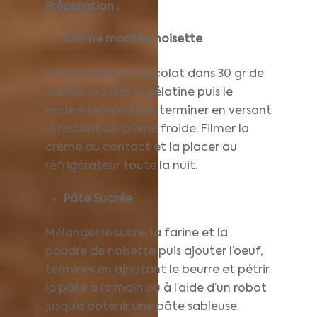
Préparation :
Crème montée noisette
Faire fondre le chocolat dans 30 gr de
crème, ajouter la gélatine puis le
praliné de noisette, terminer en versant
le restant de crème froide. Filmer la
crème au contact et la placer au
réfrigérateur toute la nuit.
Pâte Sucrée
Mélanger le sucre, la farine et la
poudre de noisette puis ajouter l’oeuf,
terminer en ajoutant le beurre et pétrir
la pâte à la main ou à l’aide d’un robot
jusqu’a obtenir une pâte sableuse.