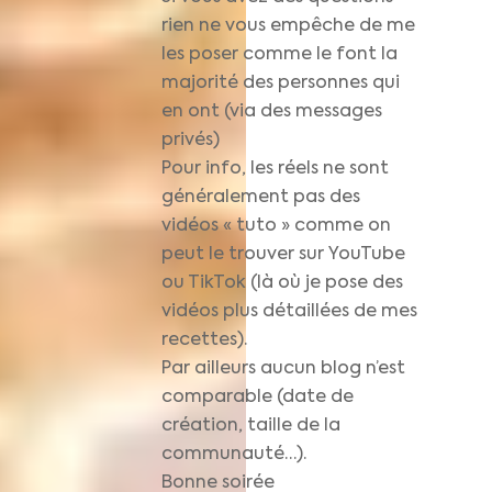
rien ne vous empêche de me
les poser comme le font la
majorité des personnes qui
en ont (via des messages
privés)
Pour info, les réels ne sont
généralement pas des
vidéos « tuto » comme on
peut le trouver sur YouTube
ou TikTok (là où je pose des
vidéos plus détaillées de mes
recettes).
Par ailleurs aucun blog n’est
comparable (date de
création, taille de la
communauté…).
Bonne soirée