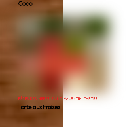
Coco
FÊTES DES MÈRES
,
SAINT-VALENTIN
,
TARTES
Tarte aux Fraises