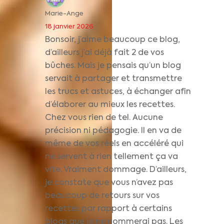
Marie-Ange
18 janvier 2026
Bonsoir, j’aime beaucoup ce blog,
d’ailleurs j’ai déjà fait 2 de vos
bûches. Mais je pensais qu’un blog
servait à partager et transmettre
les trucs et astuces, à échanger afin
d’élaborer au mieux les recettes.
Chez vous rien de tel. Aucune
précision ni pédagogie. Il en va de
même de vos réels en accéléré qui
ne servent à rien tellement ça va
vite. Vraiment dommage. D’ailleurs,
je constate que vous n’avez pas
beaucoup de retours sur vos
recettes par rapport à certains
blogs que je ne nommerai pas. Les