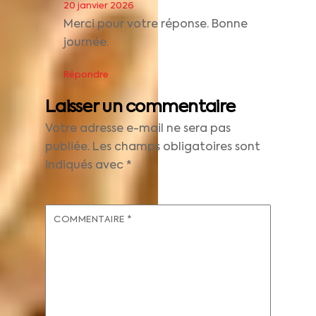
20 janvier 2026
Merci pour votre réponse. Bonne
journée.
Répondre
Laisser un commentaire
Votre adresse e-mail ne sera pas
publiée.
Les champs obligatoires sont
indiqués avec
*
COMMENTAIRE
*