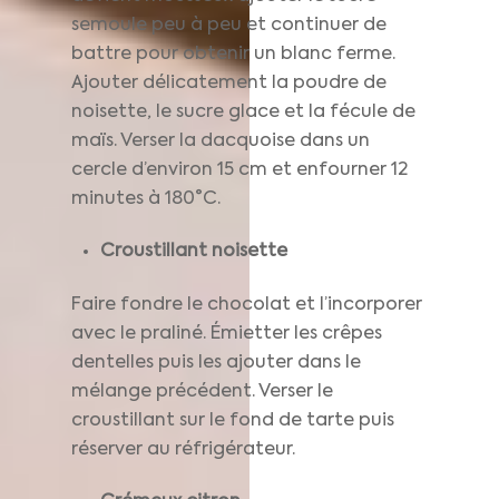
semoule peu à peu et continuer de
battre pour obtenir un blanc ferme.
Ajouter délicatement la poudre de
noisette, le sucre glace et la fécule de
maïs. Verser la dacquoise dans un
cercle d’environ 15 cm et enfourner 12
minutes à 180°C.
Croustillant noisette
Faire fondre le chocolat et l’incorporer
avec le praliné. Émietter les crêpes
dentelles puis les ajouter dans le
mélange précédent. Verser le
croustillant sur le fond de tarte puis
réserver au réfrigérateur.