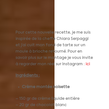
Pour cette nouvelle recette, je me suis
inspirée de la cheffe Chiara Serpaggi
et j’ai cuit mon fond de tarte sur un
moule à brioche retourné. Pour en
savoir plus sur le montage je vous invite
à regarder mon réel sur Instagram :
ici
Ingrédients :
Crème montée noisette
– 150 gr de crème liquide entière
– 20 gr de chocolat blanc