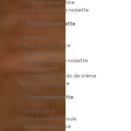
– 1/2 feuille de gélatine
– 60 gr de praliné de noisette
Pâte sucrée
noisette
– 30 gr d’œuf
– 45 gr de sucre glace
– 130 gr de farine
– 15 gr de poudre de noisette
– 55 gr de beurre
– 1 jaune d’oeuf + 1 càc de crème
liquide pour la dorure
Dacquoise Noisette
– 1 blanc d’œuf
– 10 gr de sucre semoule
– 20 gr de sucre glace