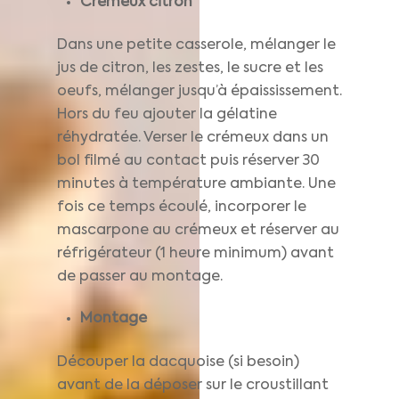
Crémeux citron
Dans une petite casserole, mélanger le
jus de citron, les zestes, le sucre et les
oeufs, mélanger jusqu’à épaississement.
Hors du feu ajouter la gélatine
réhydratée. Verser le crémeux dans un
bol filmé au contact puis réserver 30
minutes à température ambiante. Une
fois ce temps écoulé, incorporer le
mascarpone au crémeux et réserver au
réfrigérateur (1 heure minimum) avant
de passer au montage.
Montage
Découper la dacquoise (si besoin)
avant de la déposer sur le croustillant