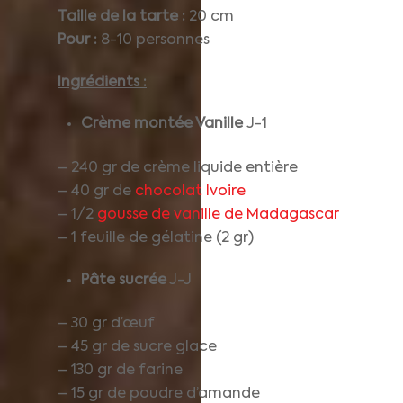
Taille de la tarte :
20 cm
Pour :
8-10 personnes
Ingrédients :
Crème montée Vanille
J-1
– 240 gr de crème liquide entière
– 40 gr de
chocolat Ivoire
– 1/2
gousse de vanille de Madagascar
– 1 feuille de gélatine (2 gr)
Pâte sucrée
J-J
– 30 gr d’œuf
– 45 gr de sucre glace
– 130 gr de farine
– 15 gr de poudre d’amande