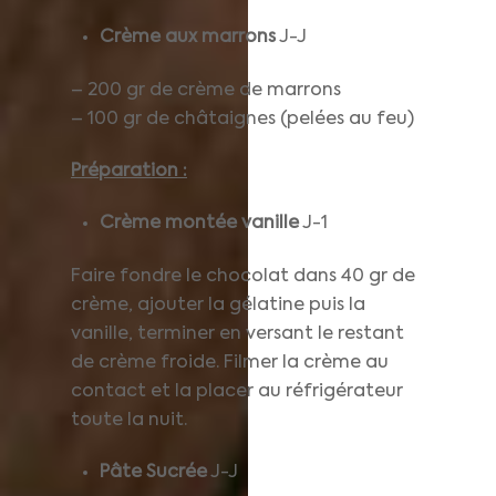
Crème aux marrons
J-J
– 200 gr de crème de marrons
– 100 gr de châtaignes (pelées au feu)
Préparation :
Crème montée vanille
J-1
Faire fondre le chocolat dans 40 gr de
crème, ajouter la gélatine puis la
vanille, terminer en versant le restant
de crème froide. Filmer la crème au
contact et la placer au réfrigérateur
toute la nuit.
Pâte Sucrée
J-J