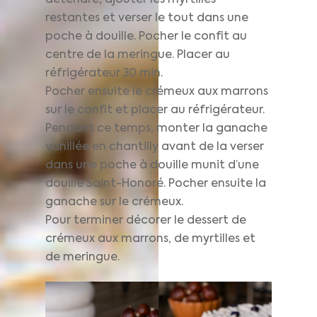
détendre, ajouter les myrtilles
restantes et verser le tout dans une
poche à douille. Pocher le confit au
centre de la meringue. Placer au
réfrigérateur 30 min.
Pocher ensuite le crémeux aux marrons
sur le confit et placer au réfrigérateur.
Pendant ce temps, monter la ganache
vanillée en chantilly avant de la verser
dans une poche à douille munit d’une
douille Saint-Honoré. Pocher ensuite la
ganache sur le crémeux.
Pour terminer décorer le dessert de
crémeux aux marrons, de myrtilles et
de meringue.