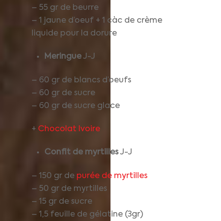
– 55 gr de beurre
– 1 jaune d’oeuf + 1 càc de crème
liquide pour la dorure
Meringue
J-J
– 60 gr de blancs d’oeufs
– 60 gr de sucre
– 60 gr de sucre glace
+
Chocolat Ivoire
Confit de myrtilles
J-J
– 150 gr de
purée de myrtilles
– 50 gr de myrtilles
– 15 gr de sucre
– 1,5 feuille de gélatine (3gr)