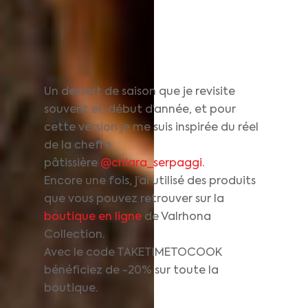
Un dessert de saison que je revisite
souvent en début d’année, et pour
cette version je me suis inspirée du réel
de la cheffe
pâtissière
@chiara_serpaggi
.
Encore une fois, j’ai utilisé des produits
que vous pouvez retrouver sur la
boutique en ligne
de Valrhona
Collection.
Avec le code TAKETIMETOCOOK
bénéficiez de -20% sur toute la
boutique.