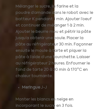
Mélanger le sucre, la farine et la
poudre d’amande dans le robot avec le
batteur K pendant 1 min. Ajouter l’oeuf
et continuer de mélanger 1 à 2 min.
Ajouter le beurre mou et pétrir la pâte
jusqu’a obtenir une boule. Placer la
pâte au réfrigérateur 30 min. Façonner
ensuite le moule à tarte et piquer la
pâte à l’aide d’une fourchette. Laisser
au réfrigérateur 2 heures. Enfourner le
fond de tarte 20 à 30 min à 170°C en
chaleur tournante.
Meringue
J-J
Monter les blancs en neige en
incorporant le sucre en 3 fois.