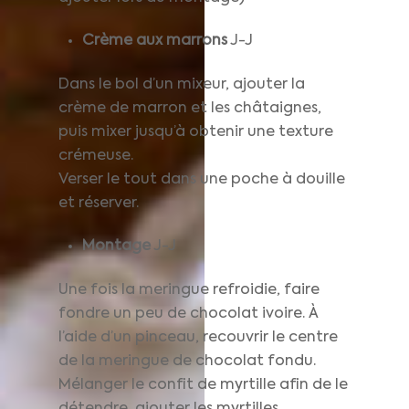
Crème aux marrons
J-J
Dans le bol d’un mixeur, ajouter la
crème de marron et les châtaignes,
puis mixer jusqu’à obtenir une texture
crémeuse.
Verser le tout dans une poche à douille
et réserver.
Montage
J-J
Une fois la meringue refroidie, faire
fondre un peu de chocolat ivoire. À
l’aide d’un pinceau, recouvrir le centre
de la meringue de chocolat fondu.
Mélanger le confit de myrtille afin de le