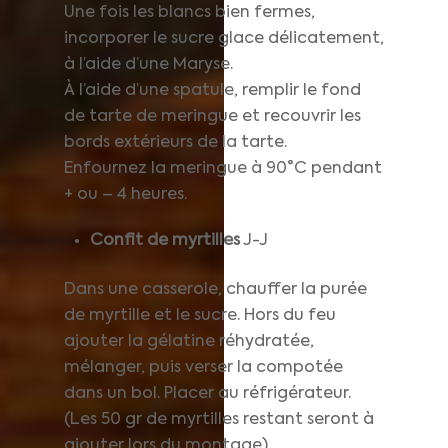
Une fois les blancs bien fermes,
incorporer le sucre glace délicatement,
à l’aide d’une Maryse.
À l’aide d’une spatule, remplir le fond
de tarte de meringue et recouvrir les
bords extérieurs de la tarte.
Enfournez la meringue à 90°C pendant
+ ou – 4 heures.
Confit de myrtilles
J-J
Dans une casserole, chauffer la purée
de myrtille et le sucre. Hors du feu
ajouter la gélatine réhydratée,
mélanger, puis verser la compotée
dans un bol. Placer au réfrigérateur.
(Les 50 gr de myrtilles restant seront à
ajouter lors du montage)