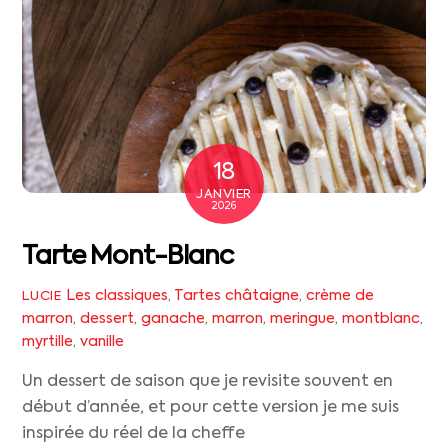
18
JANVIER
2026
Tarte Mont-Blanc
Les classiques
,
Tartes
châtaigne
,
crème de
LUCIE
marron
,
dessert
,
ganache
,
marron
,
meringue
,
montblanc
,
myrtille
,
vanille
Un dessert de saison que je revisite souvent en
début d’année, et pour cette version je me suis
inspirée du réel de la cheffe