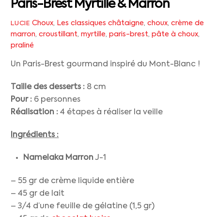
Paris-Brest Myrtille & Marron
Choux
,
Les classiques
châtaigne
,
choux
,
crème de
LUCIE
marron
,
croustillant
,
myrtille
,
paris-brest
,
pâte à choux
,
praliné
Un Paris-Brest gourmand inspiré du Mont-Blanc !
Taille des desserts :
8 cm
Pour :
6 personnes
Réalisation :
4 étapes à réaliser la veille
Ingrédients :
Namelaka Marron
J-1
– 55 gr de crème liquide entière
– 45 gr de lait
– 3/4 d’une feuille de gélatine (1,5 gr)