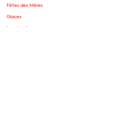
Fêtes des Mères
Glaces
Les classiques
Lieux
Noël
Pâques
Petits biscuits
Saint-Valentin
Tartes
Back