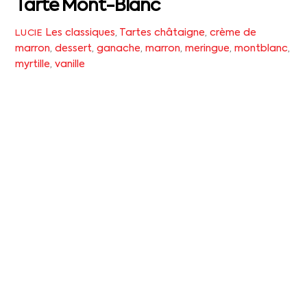
Tarte Mont-Blanc
Les classiques
,
Tartes
châtaigne
,
crème de
LUCIE
marron
,
dessert
,
ganache
,
marron
,
meringue
,
montblanc
,
myrtille
,
vanille