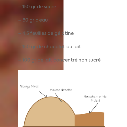
– 150 gr de sucre
– 80 gr d’eau
– 4,5 feuilles de gélatine
– 150 gr de chocolat au lait
– 100 gr de lait concentré non sucré