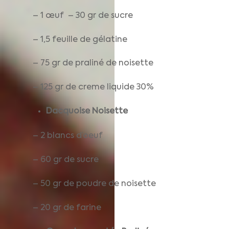
– 1 œuf – 30 gr de sucre
– 1,5 feuille de gélatine
– 75 gr de praliné de noisette
– 125 gr de creme liquide 30%
Dacquoise Noisette
– 2 blancs d’oeuf
– 60 gr de sucre
– 50 gr de poudre de noisette
– 20 gr de farine