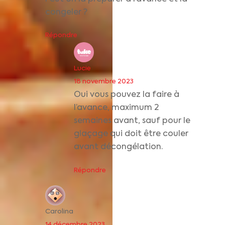
congeler ?
Répondre
Lucie
18 novembre 2023
Oui vous pouvez la faire à
l’avance, maximum 2
semaines avant, sauf pour le
glaçage qui doit être couler
avant décongélation.
Répondre
Carolina
14 décembre 2023