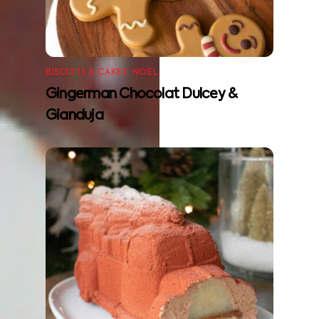
BISCUITS & CAKES
,
NOËL
Gingerman Chocolat Dulcey &
Gianduja