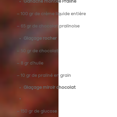
Ganache montée Praliné
– 100 gr de crème liquide entière
– 65 gr de chocolat pralinoise
Glaçage rocher
– 50 gr de chocolat
– 8 gr d’huile
– 10 gr de praliné en grain
Glaçage miroir chocolat
– 150 gr de glucose