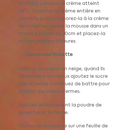
contact. Lorsque la crème atteint
30°C, fouettez la crème entière en
chantilly puis incorporez-la à la crème
de noisettes. Versez la mousse dans un
moule à bûche de 20cm et placez-la
au congélateur 5 heures.
Dacquoise Noisette
Montez les blancs en neige, quand ils
deviennent mousseux ajoutez le sucre
peu à peu et continuez de battre pour
obtenir des blancs fermes.
Ajoutez délicatement la poudre de
noisettes et la farine.
Pochez la dacquoise sur une feuille de