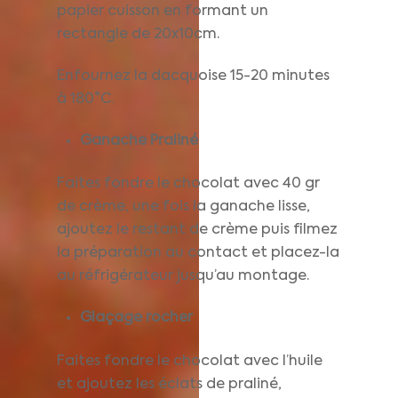
papier cuisson en formant un
rectangle de 20x10cm.
Enfournez la dacquoise 15-20 minutes
à 180°C.
Ganache Praliné
Faites fondre le chocolat avec 40 gr
de crème, une fois la ganache lisse,
ajoutez le restant de crème puis filmez
la préparation au contact et placez-la
au réfrigérateur jusqu’au montage.
Glaçage rocher
Faites fondre le chocolat avec l’huile
et ajoutez les éclats de praliné,