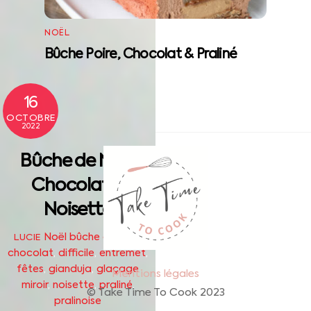
NOËL
Bûche Poire, Chocolat & Praliné
16
OCTOBRE
2022
Back
Bûche de Noël
To
Chocolat &
Top
Noisette
Noël
bûche de noël
,
LUCIE
chocolat
,
difficile
,
entremet
,
fêtes
,
gianduja
,
glaçage
Mentions légales
miroir
,
noisette
,
praliné
,
© Take Time To Cook 2023
pralinoise