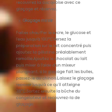
recouvrez la dacquoise avec ce
glaçage et réservez.
Glaçage miroir
Faites chauffer le sucre, le glucose et
l’eau jusqu’à 100°C.Versez la
préparation sur le lait concentré puis
ajoutez la gélatine préalablement
ramollie.Ajoutez le chocolat au lait
puis mixer à l’aide d’un mixeur
plongeant, si le glaçage fait les bulles,
passez-le au chinois.Laissez le glaçage
reposer jusqu’à ce qu’il atteigne
28°C.Sortez ensuite la bûche du
congélateur et recouvrez-la de
glaçage.