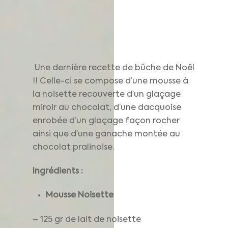
Une dernière recette de bûche de Noël
!! Celle-ci se compose d’une mousse à
la noisette recouverte d’un glaçage
miroir au chocolat, d’une dacquoise
enrobée d’un glaçage façon rocher
ainsi que d’une ganache montée au
chocolat pralinoise.
Ingrédients :
Mousse Noisette
– 125 gr de lait de noisette