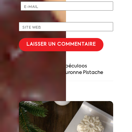
E-MAIL
SITE WEB
Bûche Café & Spéculoos
Couronne Pistache
RELATED POSTS