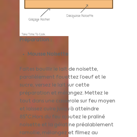
Préparation :
Mousse Noisette
Faites bouillir le lait de noisette,
parallèlement fouettez l’oeuf et le
sucre, versez le lait sur cette
préparation et mélangez. Mettez le
tout dans une casserole sur feu moyen
et laissez cuire jusqu’à atteindre
85°C.Hors du feu ajoutez le praliné
noisette et la gélatine préalablement
ramollie, mélangez et filmez au