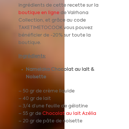
ingrédients de cette recette sur la
boutique en ligne
de Valrhona
Collection, et grâce au code
TAKETIMETOCOOK vous pouvez
bénéficier de -20% sur toute la
boutique.
Ingrédients:
Namelaka Chocolat au lait &
Noisette
– 50 gr de crème liquide
– 40 gr de lait
– 3/4 d’une feuille de gélatine
– 55 gr de
Chocolat au lait Azélia
– 20 gr de pâte de noisette