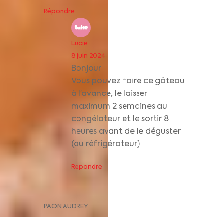
Répondre
Lucie
8 juin 2024
Bonjour
Vous pouvez faire ce gâteau
à l’avance, le laisser
maximum 2 semaines au
congélateur et le sortir 8
heures avant de le déguster
(au réfrigérateur)
Répondre
PAON AUDREY