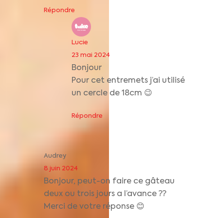
Répondre
Lucie
23 mai 2024
Bonjour
Pour cet entremets j’ai utilisé
un cercle de 18cm 😉
Répondre
Audrey
8 juin 2024
Bonjour, peut-on faire ce gâteau
deux ou trois jours a l’avance ??
Merci de votre réponse 😊