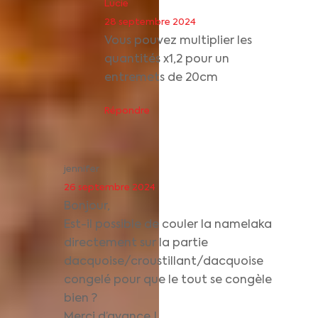
Lucie
28 septembre 2024
Vous pouvez multiplier les
quantités x1,2 pour un
entremets de 20cm
Répondre
jennifer
26 septembre 2024
Bonjour,
Est-il possible de couler la namelaka
directement sur la partie
dacquoise/croustillant/dacquoise
congelé pour que le tout se congèle
bien ?
Merci d’avance !