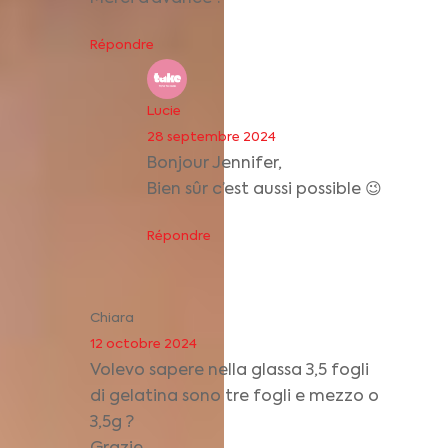
Répondre
Lucie
28 septembre 2024
Bonjour Jennifer,
Bien sûr c’est aussi possible 😉
Répondre
Chiara
12 octobre 2024
Volevo sapere nella glassa 3,5 fogli
di gelatina sono tre fogli e mezzo o
3,5g ?