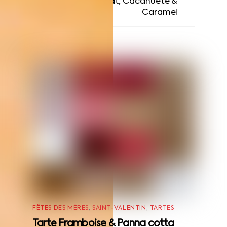
Finger Chocolat, Cacahuète &
Caramel
RELATED POSTS
FÊTES DES MÈRES
,
SAINT-VALENTIN
,
TARTES
Tarte Framboise & Panna cotta