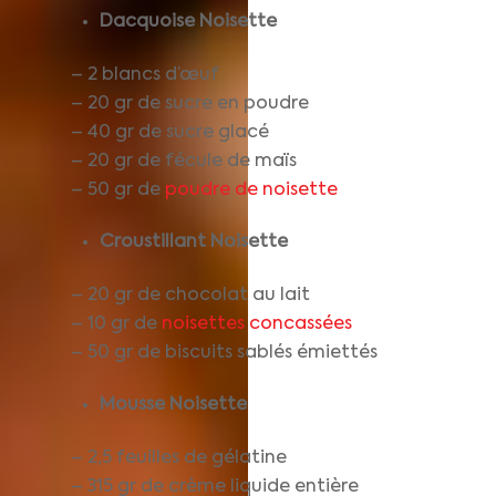
Dacquoise Noisette
– 2 blancs d’œuf
– 20 gr de sucre en poudre
– 40 gr de sucre glacé
– 20 gr de fécule de maïs
– 50 gr de
poudre de noisette
Croustillant
Noisette
– 20 gr de chocolat au lait
– 10 gr de
noisettes concassées
– 50 gr de biscuits sablés émiettés
Mousse Noisette
– 2,5 feuilles de gélatine
– 315 gr de crème liquide entière