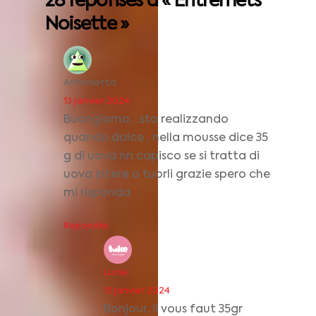
28 réponses à « Entremets
Noisette »
Antonietta
13 janvier 2024
Buongiorno….sto realizzando
quando dolce , nella mousse dice 35
g di uova nn capisco se si tratta di
uova intere o tuorli grazie spero che
mi risponda
Répondre
Lucie
13 janvier 2024
Bonjour, il vous faut 35gr