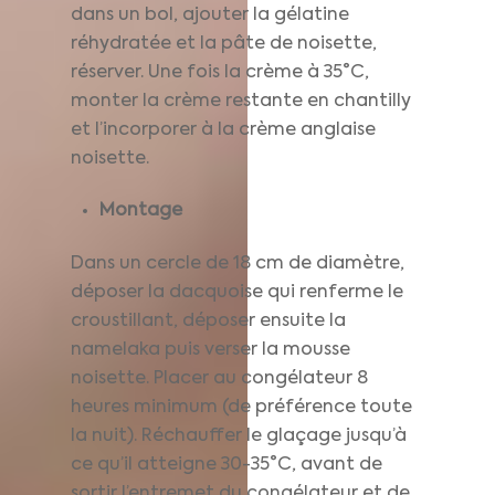
dans un bol, ajouter la gélatine
réhydratée et la pâte de noisette,
réserver. Une fois la crème à 35°C,
monter la crème restante en chantilly
et l’incorporer à la crème anglaise
noisette.
Montage
Dans un cercle de 18 cm de diamètre,
déposer la dacquoise qui renferme le
croustillant, déposer ensuite la
namelaka puis verser la mousse
noisette. Placer au congélateur 8
heures minimum (de préférence toute
la nuit). Réchauffer le glaçage jusqu’à
ce qu’il atteigne 30-35°C, avant de
sortir l’entremet du congélateur et de