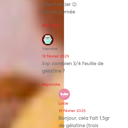
d’œuf entier 😉
Bonne journée
Répondre
Yasmine
12 février 2025
Svp combien 3/4 feuille de
gélatine ?
Répondre
Lucie
19 février 2025
Bonjour, cela fait 1,5gr
de gélatine (trois