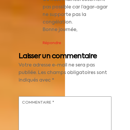
pas possible car l’agar-agar
ne supporte pas la
congélation.
Bonne journée,
Répondre
Laisser un commentaire
Votre adresse e-mail ne sera pas
publiée.
Les champs obligatoires sont
indiqués avec
*
COMMENTAIRE
*