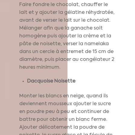
Faire fondre le chocolat, chauffer le
lait et y ajouter la gélatine réhydratée,
avant de verser le lait sur le chocolat.
Mélanger afin que la ganache soit
homogène puis ajouter la crème et la
pâte de noisette, verser la namelaka
dans un cercle à entremet de 15 cm de
diamètre, puis placer au congélateur 2
heures minimum.
Dacquoise Noisette
Monter les blancs en neige, quand ils
deviennent mousseux ajouter le sucre
en poudre peu à peu et continuer de
battre pour obtenir un blanc ferme.
Ajouter délicatement la poudre de