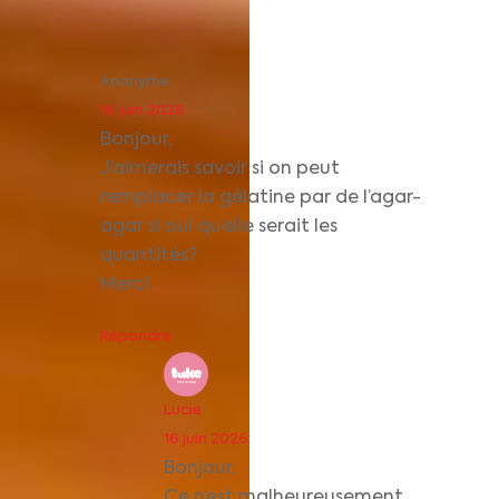
Anonyme
16 juin 2026
Bonjour,
J’aimerais savoir si on peut
remplacer la gélatine par de l’agar-
agar si oui qu’elle serait les
quantités?
Merci
Répondre
Lucie
16 juin 2026
Bonjour,
Ce n’est malheureusement