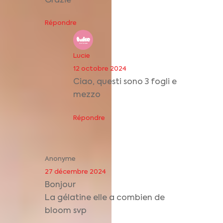
Grazie
Répondre
Lucie
12 octobre 2024
Ciao, questi sono 3 fogli e
mezzo
Répondre
Anonyme
27 décembre 2024
Bonjour
La gélatine elle a combien de
bloom svp