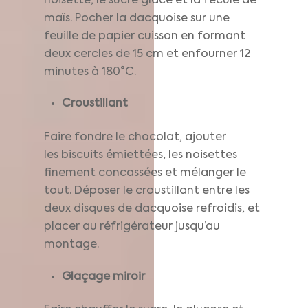
noisette, le sucre glace et la fécule de
maïs. Pocher la dacquoise sur une
feuille de papier cuisson en formant
deux cercles de 15 cm et enfourner 12
minutes à 180°C.
Croustillant
Faire fondre le chocolat, ajouter
les biscuits émiettées, les noisettes
finement concassées et mélanger le
tout. Déposer le croustillant entre les
deux disques de dacquoise refroidis, et
placer au réfrigérateur jusqu’au
montage.
Glaçage miroir