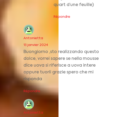
quart d’une feuille)
Répondre
Antonietta
13 janvier 2024
Buongiorno ,sto realizzando questo
dolce, vorrei sapere se nella mousse
dice uova si riferisce a uova intere
oppure tuorli grazie spero che mi
risponda
Répondre
Antonietta