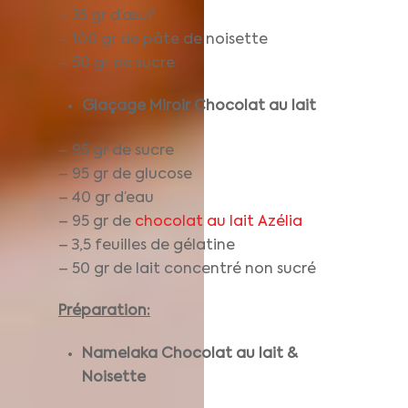
– 35 gr d’œuf
– 100 gr de pâte de noisette
– 50 gr de sucre
Glaçage Miroir Chocolat au lait
– 95 gr de sucre
– 95 gr de glucose
– 40 gr d’eau
– 95 gr de
chocolat au lait Azélia
– 3,5 feuilles de gélatine
– 50 gr de lait concentré non sucré
Préparation:
Namelaka
Chocolat au lait &
Noisette