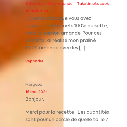
Entremets 100% Amande – Taketimetocook
18 avril 2024
[…] semblerait que vous avez
apprécié l’entremets 100% noisette,
voici sa version amande. Pour ces
desserts j’ai réalisé mon praliné
100% amande avec les […]
Répondre
Margaux
16 mai 2024
Bonjour,
Merci pour la recette ! Les quantités
sont pour un cercle de quelle taille ?