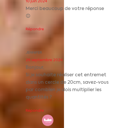
10 juin 2024
Merci beaucoup de votre réponse
😊
Répondre
JENNIFER
26 septembre 2024
Bonjour,
Si je souhaite réaliser cet entremet
dans un cercle de 20cm, savez-vous
par combien je dois multiplier les
quantités ?
Répondre