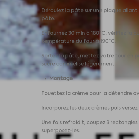
Déroulez la pâte sur une plaque allant 
pâte.
Enfournez 30 min à 180°C, vérifiez la c
température du four à 190°C.
Sortez la pâte, mettez votre four en po
sucre caramélise légèrement.
Montage
Fouettez la crème pour la détendre av
Incorporez les deux crèmes puis versez
Une fois refroidit, coupez 3 rectangle
superposez-les.