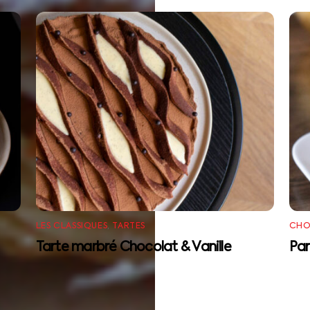
LES CLASSIQUES
,
TARTES
CHO
Tarte marbré Chocolat & Vanille
Par