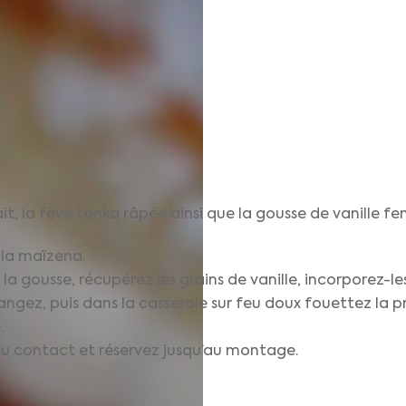
ait, la fève tonka râpée ainsi que la gousse de vanille f
 la maïzena.
la gousse, récupérez les grains de vanille, incorporez-les
élangez, puis dans la casserole sur feu doux fouettez la 
.
au contact et réservez jusqu’au montage.