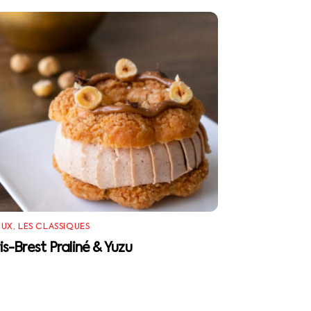
UX
,
LES CLASSIQUES
is-Brest Praliné & Yuzu