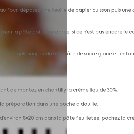
au four, déposez une feuille de papier cuisson puis une
uisson la pâte doit être dorée, si ce n’est pas encore le
sition grill, saupoudrez la pâte de sucre glace et enfo
ant de montez en chantilly la crème liquide 30%.
 la préparation dans une poche à douille.
s d’environ 8×20 cm dans la pâte feuilletée, pochez la 