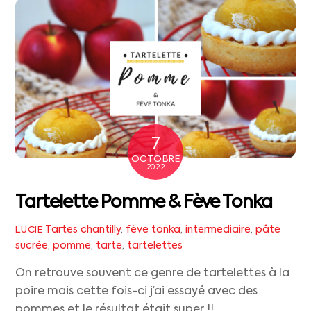
7
OCTOBRE
2022
Tartelette Pomme & Fève Tonka
Tartes
chantilly
,
fève tonka
,
intermediaire
,
pâte
LUCIE
sucrée
,
pomme
,
tarte
,
tartelettes
On retrouve souvent ce genre de tartelettes à la
poire mais cette fois-ci j’ai essayé avec des
pommes et le résultat était super !!