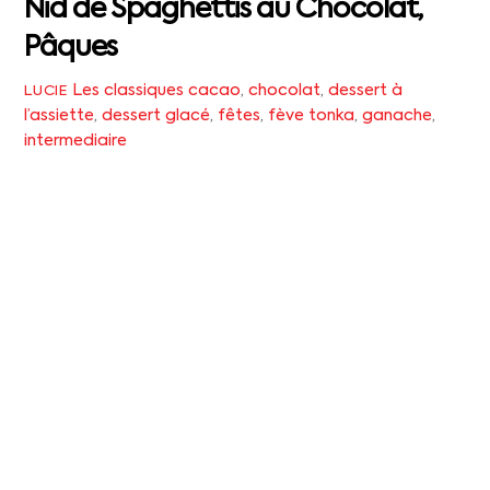
Nid de Spaghettis au Chocolat,
Pâques
Les classiques
cacao
,
chocolat
,
dessert à
LUCIE
l’assiette
,
dessert glacé
,
fêtes
,
fève tonka
,
ganache
,
intermediaire