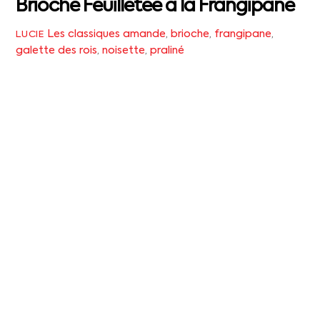
Brioche Feuilletée à la Frangipane
Les classiques
amande
,
brioche
,
frangipane
,
LUCIE
galette des rois
,
noisette
,
praliné