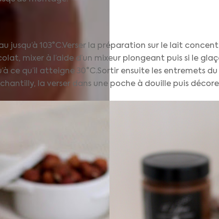
eau jusqu’à 103°C.Verser la préparation sur le lait concent
at, mixer à l’aide d’un mixeur plongeant puis si le glaça
’à ce qu’il atteigne 30°C.Sortir ensuite les entremets du
antilly, la verser dans une poche à douille puis décore