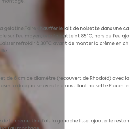
au montage.
a gélatine.Faire chauffer le lait de noisette dans une cass
le sur feu moyen, une fois atteint 85°C, hors du feu ajou
.Laisser refroidir à 30°C avant de monter la crème en ch
lle.
met de 6 cm de diamètre (recouvert de Rhodoïd) avec la 
poser la dacquoise avec le croustillant noisette.Placer 
 de la crème. Une fois la ganache lisse, ajouter le resta
jusqu’au montage.