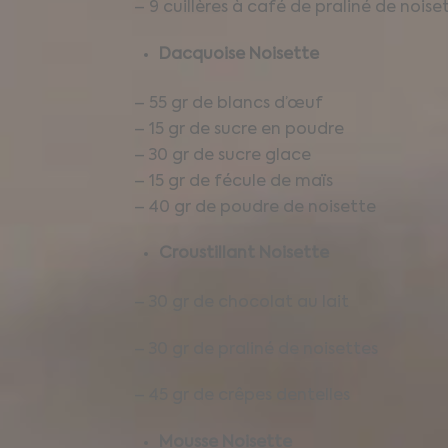
– 9 cuillères à café de praliné de noise
Dacquoise Noisette
– 55 gr de blancs d’œuf
– 15 gr de sucre en poudre
– 30 gr de sucre glace
– 15 gr de fécule de maïs
– 40 gr de poudre de noisette
Croustillant Noisette
– 30 gr de chocolat au lait
– 30 gr de praliné de noisettes
– 45 gr de crêpes dentelles
Mousse Noisette