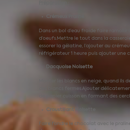
Préparation :
Crémeux Praliné
Dans un bol d’eau froide faire ramollir l
d’oeufs.Mettre le tout dans la casserol
essorer la gélatine, l’ajouter au créme
réfrigérateur 1 heure puis ajouter une 
Dacquoise Noisette
Monter les blancs en neige, quand ils 
des blancs fermes.Ajouter délicatement 
de papier cuisson en formant des cercl
Croustillant Noisette
Faire fondre le chocolat avec le praliné