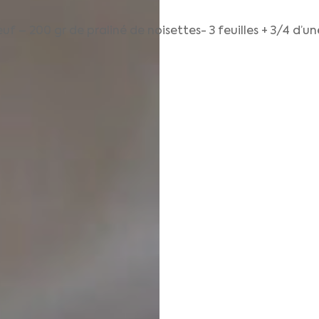
oeuf – 200 gr de praliné de noisettes- 3 feuilles + 3/4 d’u