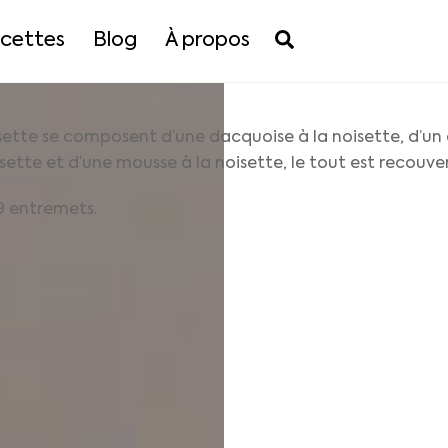
Search
cettes
Blog
À propos
sette se composent d’une dacquoise à la noisette, d’un cr
isette et d’une mousse à la noisette, le tout est recouve
9 entremets.