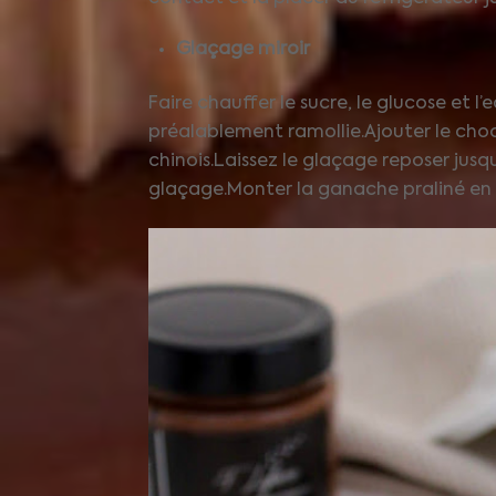
Glaçage miroir
Faire chauffer le sucre, le glucose et l’
préalablement ramollie.Ajouter le chocol
chinois.Laissez le glaçage reposer jusqu
glaçage.Monter la ganache praliné en ch