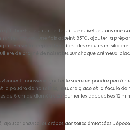
a gélatine.Faire chauffer le lait de noisette dans une cas
e sur feu moyen, une fois atteint 85°C, ajouter la prépar
ux puis verser la préparation dans des moules en silicon
cuillère de praliné de noisettes sur chaque crémeux, pla
deviennent mousseux ajouter le sucre en poudre peu à p
la poudre de noisettes, le sucre glace et la fécule de 
es de 6 cm de diamètre.Enfourner les dacquoises 12 min
, ajouter ensuite les crêpes dentelles émiettées.Déposer 