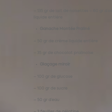
– 135 gr de lait de noisettes – 60 gr d’
liquide entière
Ganache Montée Praliné
– 50 gr de crème liquide entière
– 35 gr de chocolat pralinoise
Glaçage miroir
– 100 gr de glucose
– 100 gr de sucre
– 50 gr d’eau
– 3 feuilles de gélatine