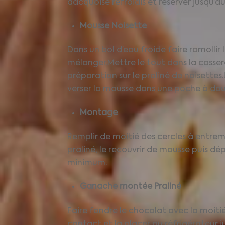
dacquoise refroidis et réserver jusqu’
Mousse Noisette
Dans un bol d’eau froide faire ramollir l
mélanger.Mettre le tout dans la cassero
préparation sur le praliné de noisettes
verser la mousse dans une poche à doui
Montage
Remplir de moitié des cercles à entre
praliné, le recouvrir de mousse puis dé
minimum.
Ganache montée Praliné
Faire fondre le chocolat avec la moitié
contact et la placer au réfrigérateur 