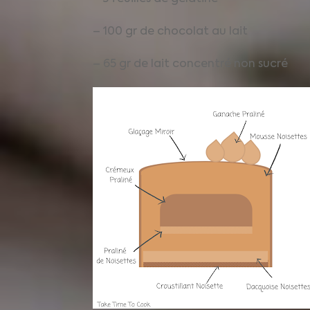
– 100 gr de chocolat au lait
– 65 gr de lait concentré non sucré