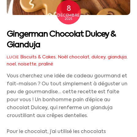
8
DÉCEMBRE
2025
Gingerman Chocolat Dulcey &
Gianduja
Biscuits & Cakes
,
Noël
chocolat
,
dulcey
,
gianduja
,
LUCIE
noel
,
noisette
,
praliné
Vous cherchez une idée de cadeau gourmand et
fait-maison ? Ou tout simplement à déguster un
peu de gourmandise… cette recette est faite
pour vous ! Un bonhomme pain d’épice au
chocolat Dulcey, qui renferme un gianduja
croustillant aux crêpes dentelles.
Pour le chocolat, j’ai utilisé les chocolats