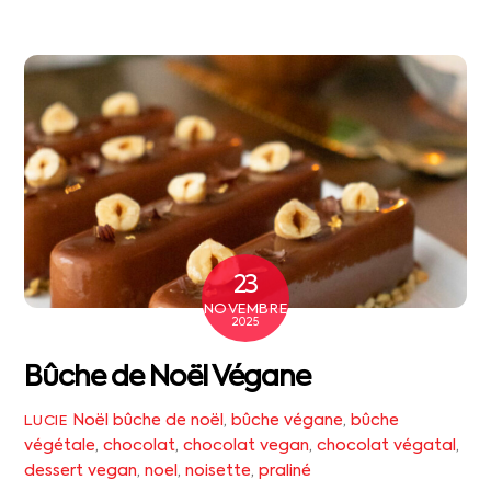
23
NOVEMBRE
2025
Bûche de Noël Végane
Noël
bûche de noël
,
bûche végane
,
bûche
LUCIE
végétale
,
chocolat
,
chocolat vegan
,
chocolat végatal
,
dessert vegan
,
noel
,
noisette
,
praliné