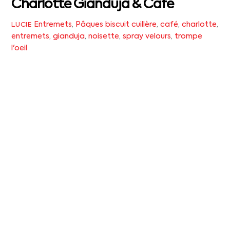
Charlotte Gianduja & Café
Entremets
,
Pâques
biscuit cuillère
,
café
,
charlotte
,
LUCIE
entremets
,
gianduja
,
noisette
,
spray velours
,
trompe
l'oeil