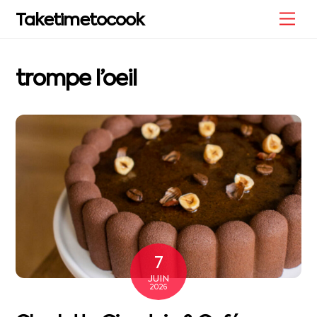
Skip
Me
Taketimetocook
to
content
trompe l’oeil
7
JUIN
2026