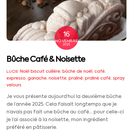
16
NOVEMBRE
2025
Bûche Café & Noisette
Noël
biscuit cuillère
,
bûche de noël
,
café
,
LUCIE
expresso
,
ganache
,
noisette
,
praliné
,
praliné café
,
spray
velours
Je vous présente aujourd’hui la deuxième bûche
de l’année 2025. Cela faisait longtemps que je
n’avais pas fait une bûche au café… pour celle-ci
je l’ai associé à la noisette, mon ingrédient
préféré en pâtisserie.