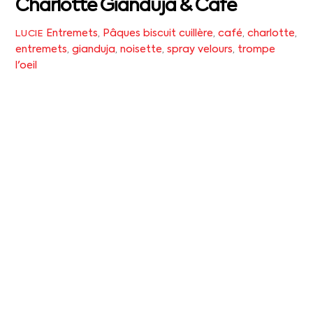
Charlotte Gianduja & Café
Entremets
,
Pâques
biscuit cuillère
,
café
,
charlotte
,
LUCIE
entremets
,
gianduja
,
noisette
,
spray velours
,
trompe
l'oeil