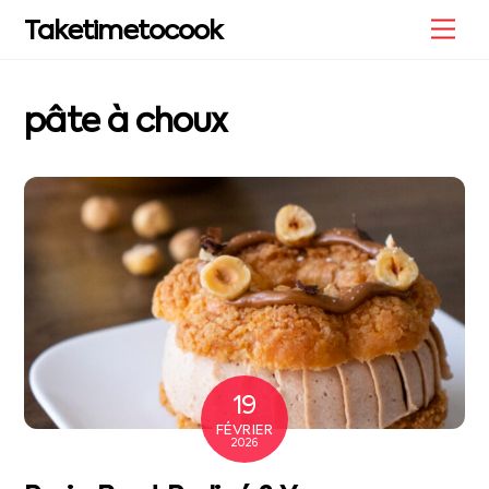
Skip
Me
Taketimetocook
to
content
pâte à choux
19
FÉVRIER
2026