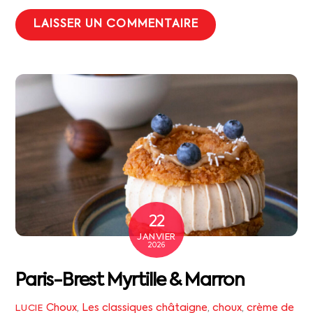
22
JANVIER
2026
Paris-Brest Myrtille & Marron
Choux
,
Les classiques
châtaigne
,
choux
,
crème de
LUCIE