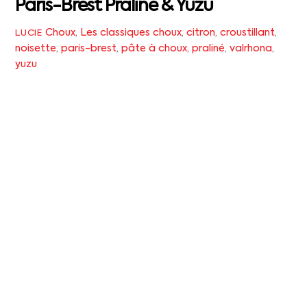
Paris-Brest Praliné & Yuzu
Choux
,
Les classiques
choux
,
citron
,
croustillant
,
LUCIE
noisette
,
paris-brest
,
pâte à choux
,
praliné
,
valrhona
,
yuzu